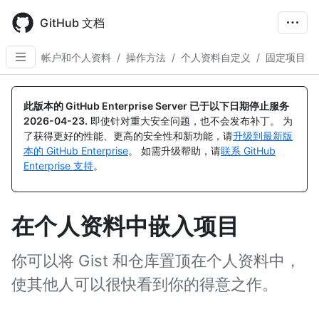
Skip
to
GitHub 文档
main
content
帐户和个人资料
/
操作方法
/
个人资料自定义
/
固定项目
此版本的 GitHub Enterprise Server 已于以下日期停止服务
2026-04-23
.
即使针对重大安全问题，也不会发布补丁。 为
了获得更好的性能、更高的安全性和新功能，请
升级到最新版
本的 GitHub Enterprise
。 如需升级帮助，请
联系 GitHub
Enterprise 支持
。
在个人资料中嵌入项目
你可以将 Gist 和仓库置顶在个人资料中，
使其他人可以很快看到你的得意之作。