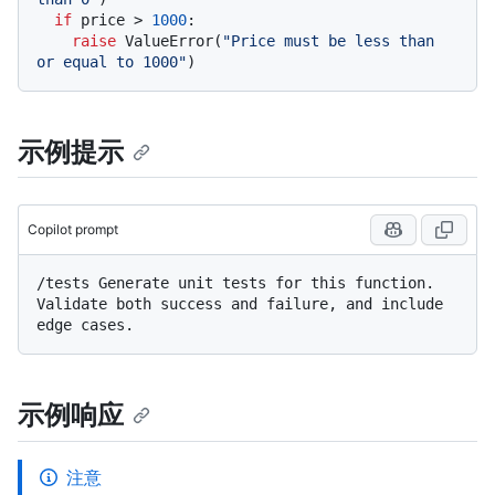
if
 price > 
1000
:

raise
 ValueError(
"Price must be less than 
or equal to 1000"
示例提示
Copilot prompt
/tests Generate unit tests for this function. 
Validate both success and failure, and include 
示例响应
注意