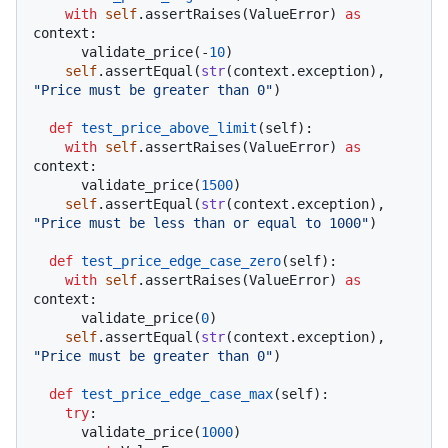
with
self
.assertRaises(ValueError) 
as
context:

      validate_price(-
10
)

self
.assertEqual(
str
(context.exception), 
"Price must be greater than 0"
)

def
test_price_above_limit
(
self
):

with
self
.assertRaises(ValueError) 
as
context:

      validate_price(
1500
)

self
.assertEqual(
str
(context.exception), 
"Price must be less than or equal to 1000"
)

def
test_price_edge_case_zero
(
self
):

with
self
.assertRaises(ValueError) 
as
context:

      validate_price(
0
)

self
.assertEqual(
str
(context.exception), 
"Price must be greater than 0"
)

def
test_price_edge_case_max
(
self
):

try
:

      validate_price(
1000
)
