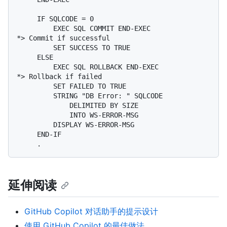
     IF SQLCODE = 0

         EXEC SQL COMMIT END-EXEC                
*> Commit if successful

         SET SUCCESS TO TRUE

     ELSE

         EXEC SQL ROLLBACK END-EXEC              
*> Rollback if failed

         SET FAILED TO TRUE

         STRING "DB Error: " SQLCODE

             DELIMITED BY SIZE

             INTO WS-ERROR-MSG

         DISPLAY WS-ERROR-MSG

     END-IF

延伸阅读
GitHub Copilot 对话助手的提示设计
使用 GitHub Copilot 的最佳做法