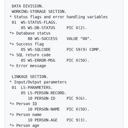
 DATA DIVISION.

 WORKING-STORAGE SECTION.

* Status flags and error handling variables

 01  WS-STATUS-FLAGS.

     05 WS-DB-STATUS     PIC X(2).              
*> Database status

        88 WS-SUCCESS    VALUE "00".            
*> Success flag

     05 WS-SQLCODE       PIC S9(9) COMP.        
*> SQL return code

     05 WS-ERROR-MSG     PIC X(50).             
*> Error message

 LINKAGE SECTION.

* Input/Output parameters

 01  LS-PARAMETERS.

     05 LS-PERSON-RECORD.

        10 PERSON-ID     PIC 9(6).              
*> Person ID

        10 PERSON-NAME   PIC X(50).             
*> Person name

        10 PERSON-AGE    PIC 9(3).              
*> Person age
