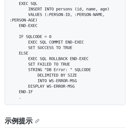
    EXEC SQL

        INSERT INTO persons (id, name, age)

        VALUES (:PERSON-ID, :PERSON-NAME, 
:PERSON-AGE)

    END-EXEC

    IF SQLCODE = 0

        EXEC SQL COMMIT END-EXEC

        SET SUCCESS TO TRUE

    ELSE

        EXEC SQL ROLLBACK END-EXEC

        SET FAILED TO TRUE

        STRING "DB Error: " SQLCODE

            DELIMITED BY SIZE

            INTO WS-ERROR-MSG

        DISPLAY WS-ERROR-MSG

    END-IF

示例提示