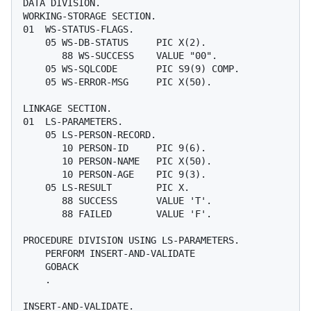
DATA DIVISION.

WORKING-STORAGE SECTION.

01  WS-STATUS-FLAGS.

    05 WS-DB-STATUS     PIC X(2).

       88 WS-SUCCESS    VALUE "00".

    05 WS-SQLCODE       PIC S9(9) COMP.

    05 WS-ERROR-MSG     PIC X(50).

LINKAGE SECTION.

01  LS-PARAMETERS.

    05 LS-PERSON-RECORD.

       10 PERSON-ID     PIC 9(6).

       10 PERSON-NAME   PIC X(50).

       10 PERSON-AGE    PIC 9(3).

    05 LS-RESULT        PIC X.

       88 SUCCESS       VALUE 'T'.

       88 FAILED        VALUE 'F'.

PROCEDURE DIVISION USING LS-PARAMETERS.

    PERFORM INSERT-AND-VALIDATE

    GOBACK

    .

INSERT-AND-VALIDATE.
