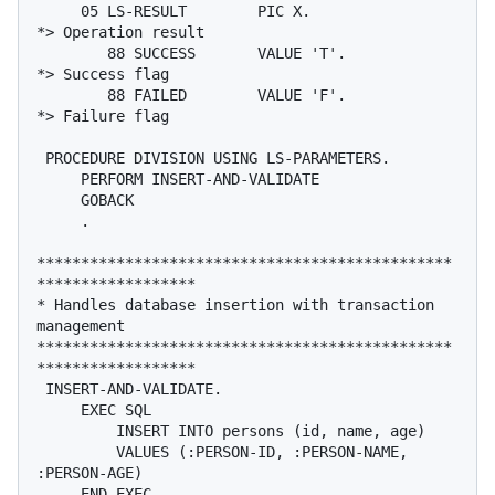
     05 LS-RESULT        PIC X.                 
*> Operation result

        88 SUCCESS       VALUE 'T'.             
*> Success flag

        88 FAILED        VALUE 'F'.             
*> Failure flag

 PROCEDURE DIVISION USING LS-PARAMETERS.

     PERFORM INSERT-AND-VALIDATE

     GOBACK

     .

***********************************************
******************

* Handles database insertion with transaction 
management

***********************************************
******************

 INSERT-AND-VALIDATE.

     EXEC SQL

         INSERT INTO persons (id, name, age)

         VALUES (:PERSON-ID, :PERSON-NAME, 
:PERSON-AGE)

     END-EXEC
