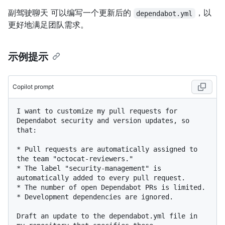
副驾驶聊天 可以编写一个更新后的
，以
dependabot.yml
更好地满足团队需求。
示例提示
Copilot prompt
I want to customize my pull requests for 
Dependabot security and version updates, so 
that:

* Pull requests are automatically assigned to 
the team "octocat-reviewers."

* The label "security-management" is 
automatically added to every pull request.

* The number of open Dependabot PRs is limited.

* Development dependencies are ignored.

Draft an update to the dependabot.yml file in 