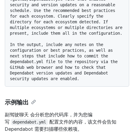
security and version updates on a reasonable 
schedule. Use the recommended best practices 
for each ecosystem. Clearly specify the 
directory for each ecosystem detected. If 
multiple ecosystems or multiple directories are 
present, include them all in the configuration.

In the output, include any notes on the 
configuration or best practices, as well as 
next steps that include how to commit the 
dependabot.yml file to the repository via the 
GitHub web browser and how to check that 
Dependabot version updates and Dependabot 
示例输出
副驾驶聊天 会分析您的代码库，并为您编
写
配置文件的内容，该文件会告知
dependabot.yml
Dependabot 需要扫描哪些依赖项。