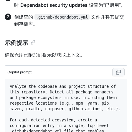
时
Dependabot security updates
设置为“已启用”。
创建空的
文件并将其提交
.github/dependabot.yml
到存储库。
示例提示
确保仓库已附加到提示以获取上下文。
Copilot prompt
Analyze the codebase and project structure of 
this repository. Detect all package managers 
and package ecosystems in use, including their 
respective locations (e.g., npm, yarn, pip, 
maven, gradle, composer, github-actions, etc.).

For each detected ecosystem, create a 
configuration entry in a single, top-level 
.github/dependabot.yml file that enables 