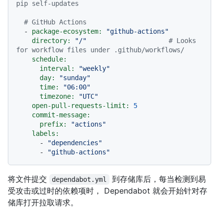
pip self-updates
# GitHub Actions
-
package-ecosystem:
"github-actions"
directory:
"/"
# Looks 
for workflow files under .github/workflows/
schedule:
interval:
"weekly"
day:
"sunday"
time:
"06:00"
timezone:
"UTC"
open-pull-requests-limit:
5
commit-message:
prefix:
"actions"
labels:
-
"dependencies"
-
"github-actions"
将文件提交
到存储库后，每当检测到易
dependabot.yml
受攻击或过时的依赖项时， Dependabot 就会开始针对存
储库打开拉取请求。