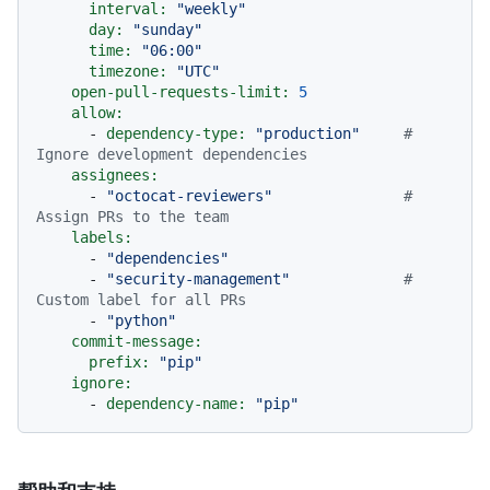
interval:
"weekly"
day:
"sunday"
time:
"06:00"
timezone:
"UTC"
open-pull-requests-limit:
5
allow:
-
dependency-type:
"production"
# 
Ignore development dependencies
assignees:
-
"octocat-reviewers"
# 
Assign PRs to the team
labels:
-
"dependencies"
-
"security-management"
# 
Custom label for all PRs
-
"python"
commit-message:
prefix:
"pip"
ignore:
-
dependency-name:
"pip"