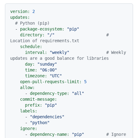
version:
2
updates:
# Python (pip)
-
package-ecosystem:
"pip"
directory:
"/"
# 
Location of requirements.txt
schedule:
interval:
"weekly"
# Weekly 
updates are a good balance for libraries
day:
"sunday"
time:
"06:00"
timezone:
"UTC"
open-pull-requests-limit:
5
allow:
-
dependency-type:
"all"
commit-message:
prefix:
"pip"
labels:
-
"dependencies"
-
"python"
ignore:
-
dependency-name:
"pip"
# Ignore 