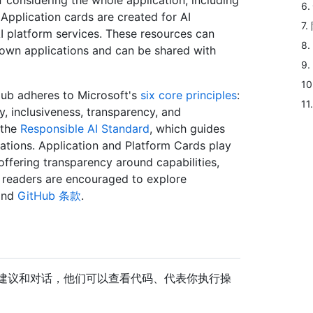
considering the whole application, including
6
Application cards are created for AI
7.
AI platform services. These resources can
8
own applications and can be shared with
9
1
Hub adheres to Microsoft's
six core principles
:
1
ty, inclusiveness, transparency, and
 the
Responsible AI Standard
, which guides
ications. Application and Platform Cards play
 offering transparency around capabilities,
t, readers are encouraged to explore
nd
GitHub 条款
.
超出了建议和对话，他们可以查看代码、代表你执行操