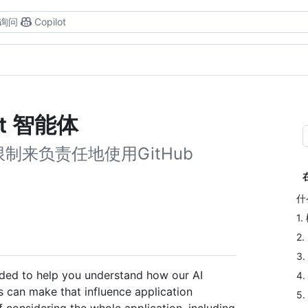
询问
Copilot
ot 智能体
来负责任地使用GitHub
什
1.
2
3
nded to help you understand how our AI
4
 can make that influence application
5