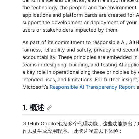
performance and behavior, and the importance of 
the technology, the people, and the environment. 
applications and platform cards are created for 
support the development or deployment of your 
users or stakeholders impacted by them.
As part of its commitment to responsible AI, Git
fairness, reliability and safety, privacy and securi
accountability. These principles are embedded in
teams in designing, building, and testing AI appl
a key role in operationalizing these principles by
intended uses, and limitations. For further insigh
Microsoft’s
Responsible AI Transparency Report
a
1. 概述
GitHub Copilot包括多个代理功能，这些功能
作以及生成应用程序。 此卡片涵盖以下体验：