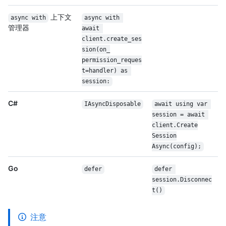
上下文
async with
async with 
管理器
await 
client.create_ses
sion(on_
permission_reques
t=handler) as 
session:
C#
IAsyncDisposable
await using var 
session = await 
client.Create
Session
Async(config);
Go
defer
defer 
session.Disconnec
t()
注意