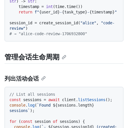
str
) -> 
str
:

    timestamp = 
int
(time.time())

return
f"
{user_id}
-
{task_type}
-
{timestamp}
"
session_id = create_session_id(
"alice"
, 
"code-
review"
# → "alice-code-review-1706932800"
管理会话生命周期
列出活动会话
// List all sessions
const
 sessions = 
await
 client.
listSessions
console
.
log
(
`Found 
${sessions.length}
sessions`
);

for
 (
const
 session 
of
 sessions) {

console
.
log
(
`- 
${session.sessionId}
 (created: 