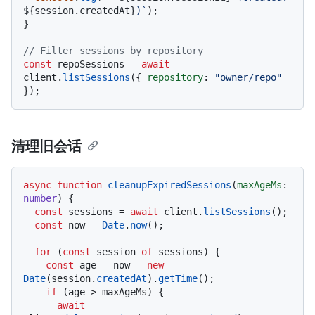
${session.createdAt}
)`
);

}

// Filter sessions by repository
const
 repoSessions = 
await
client.
listSessions
({ 
repository
: 
"owner/repo"
清理旧会话
async
function
cleanupExpiredSessions
(
maxAgeMs
: 
number
) {

const
 sessions = 
await
 client.
listSessions
();

const
 now = 
Date
.
now
();

for
 (
const
 session 
of
 sessions) {

const
 age = now - 
new
Date
(session.
createdAt
).
getTime
();

if
 (age > maxAgeMs) {

await