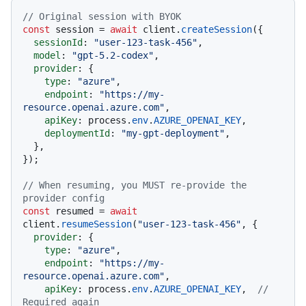
// Original session with BYOK
const
 session = 
await
 client.
createSession
({

sessionId
: 
"user-123-task-456"
,

model
: 
"gpt-5.2-codex"
,

provider
: {

type
: 
"azure"
,

endpoint
: 
"https://my-
resource.openai.azure.com"
,

apiKey
: process.
env
.
AZURE_OPENAI_KEY
,

deploymentId
: 
"my-gpt-deployment"
,

  },

});

// When resuming, you MUST re-provide the 
provider config
const
 resumed = 
await
client.
resumeSession
(
"user-123-task-456"
, {

provider
: {

type
: 
"azure"
,

endpoint
: 
"https://my-
resource.openai.azure.com"
,

apiKey
: process.
env
.
AZURE_OPENAI_KEY
,  
// 
Required again