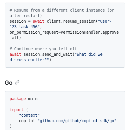
# Resume from a different client instance (or 
after restart)
session = 
await
 client.resume_session(
"user-
123-task-456"
, 
on_permission_request=PermissionHandler.approve
_all)

# Continue where you left off
await
 session.send_and_wait(
"What did we 
discuss earlier?"
Go
package
 main

import
 (

"context"
    copilot 
"github.com/github/copilot-sdk/go"
)
