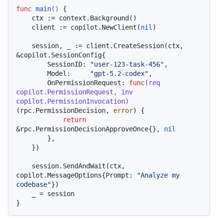
func
main
()
 {

    ctx := context.Background()

    client := copilot.NewClient(
nil
)

    session, _ := client.CreateSession(ctx, 
&copilot.SessionConfig{

        SessionID: 
"user-123-task-456"
,

        Model:     
"gpt-5.2-codex"
,

        OnPermissionRequest: 
func
(req 
copilot.PermissionRequest, inv 
copilot.PermissionInvocation)
(rpc.PermissionDecision, 
error
) {

return
&rpc.PermissionDecisionApproveOnce{}, 
nil
        },

    })

    session.SendAndWait(ctx, 
copilot.MessageOptions{Prompt: 
"Analyze my 
codebase"
})

    _ = session
