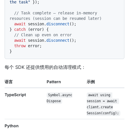
the task"
 });

// Task complete — release in-memory 
resources (session can be resumed later)
await
 session.
disconnect
();

} 
catch
 (error) {

// Clean up even on error
await
 session.
disconnect
();

throw
 error;

每个 SDK 还提供惯用的自动清理模式：
语言
Pattern
示例
TypeScript
Symbol.async
await using 
Dispose
session = await 
client.create
Session(config);
Python