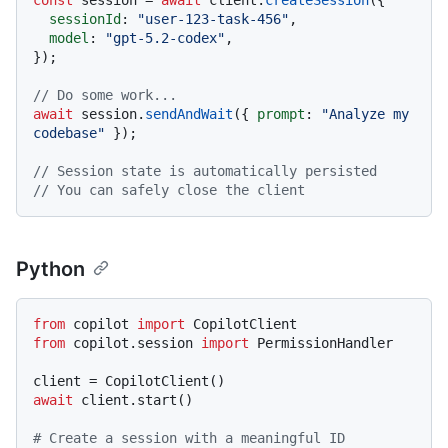
sessionId
: 
"user-123-task-456"
,

model
: 
"gpt-5.2-codex"
,

});

// Do some work...
await
 session.
sendAndWait
({ 
prompt
: 
"Analyze my 
codebase"
 });

// Session state is automatically persisted
// You can safely close the client
Python
from
 copilot 
import
from
 copilot.session 
import
 PermissionHandler

await
 client.start()

# Create a session with a meaningful ID