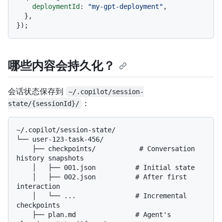
deploymentId
: 
"my-gpt-deployment"
,

  },

哪些内容会持久化？
会话状态保存到
~/.copilot/session-
：
state/{sessionId}/
~/.copilot/session-state/

└── user-123-task-456/

    ├── checkpoints/           # Conversation 
history snapshots

    │   ├── 001.json          # Initial state

    │   ├── 002.json          # After first 
interaction

    │   └── ...               # Incremental 
checkpoints

    ├── plan.md               # Agent's 