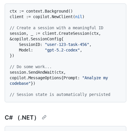
ctx := context.Background()

client := copilot.NewClient(
nil
)

// Create a session with a meaningful ID
session, _ := client.CreateSession(ctx, 
&copilot.SessionConfig{

    SessionID: 
"user-123-task-456"
,

    Model:     
"gpt-5.2-codex"
,

})

// Do some work...
session.SendAndWait(ctx, 
copilot.MessageOptions{Prompt: 
"Analyze my 
codebase"
})

// Session state is automatically persisted
C# （.NET）