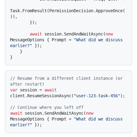
Task.FromResult(PermissionDecision.ApproveOnce(
)),

        });

await
 session.SendAndWaitAsync(
new
MessageOptions { Prompt = 
"What did we discuss 
earlier?"
 });

    }

// Resume from a different client instance (or 
after restart)
var
 session = 
await
client.ResumeSessionAsync(
"user-123-task-456"
);

// Continue where you left off
await
 session.SendAndWaitAsync(
new
MessageOptions { Prompt = 
"What did we discuss 
earlier?"