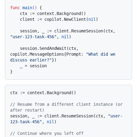
func
main
()
 {

    ctx := context.Background()

    client := copilot.NewClient(
nil
)

    session, _ := client.ResumeSession(ctx, 
"user-123-task-456"
, 
nil
)

    session.SendAndWait(ctx, 
copilot.MessageOptions{Prompt: 
"What did we 
discuss earlier?"
})

    _ = session

ctx := context.Background()

// Resume from a different client instance (or 
after restart)
session, _ := client.ResumeSession(ctx, 
"user-
123-task-456"
, 
nil
)

// Continue where you left off