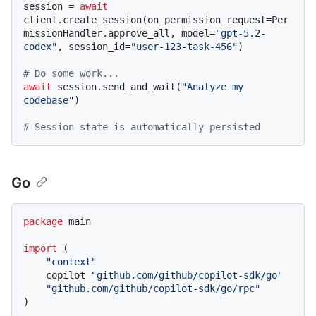
session = 
await
client.create_session(on_permission_request=Per
missionHandler.approve_all, model=
"gpt-5.2-
codex"
, session_id=
"user-123-task-456"
)

# Do some work...
await
 session.send_and_wait(
"Analyze my 
codebase"
)

# Session state is automatically persisted
Go
package
 main

import
 (

"context"
    copilot 
"github.com/github/copilot-sdk/go"
"github.com/github/copilot-sdk/go/rpc"
)
