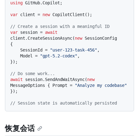
using
 GitHub.Copilot;

var
 client = 
new
 CopilotClient();

// Create a session with a meaningful ID
var
 session = 
await
client.CreateSessionAsync(
new
 SessionConfig

{

    SessionId = 
"user-123-task-456"
,

    Model = 
"gpt-5.2-codex"
,

});

// Do some work...
await
 session.SendAndWaitAsync(
new
MessageOptions { Prompt = 
"Analyze my codebase"
});

// Session state is automatically persisted
恢复会话