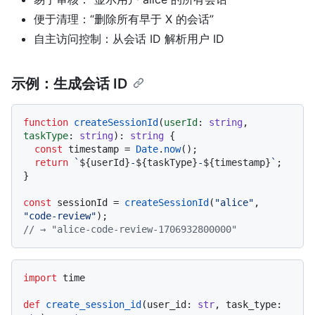
便于清理：“删除所有早于 X 的会话”
自主访问控制：从会话 ID 解析用户 ID
示例：生成会话 ID
function
createSessionId
(
userId
: 
string
, 
taskType
: 
string
): 
string
 {

const
 timestamp = 
Date
.
now
();

return
`
${userId}
-
${taskType}
-
${timestamp}
`
;

}

const
 sessionId = 
createSessionId
(
"alice"
, 
"code-review"
// → "alice-code-review-1706932800000"
import
 time

def
create_session_id
(
user_id: 
str
, task_type: 