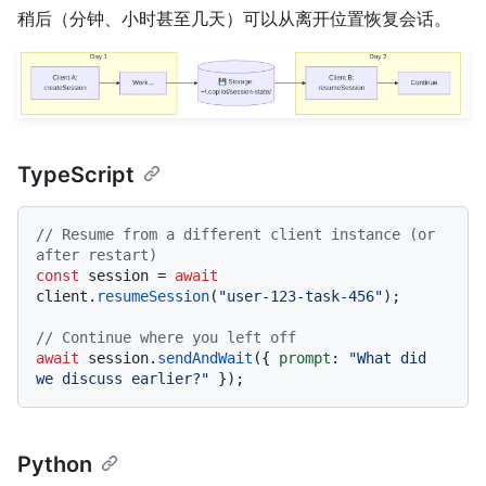
稍后（分钟、小时甚至几天）可以从离开位置恢复会话。
TypeScript
// Resume from a different client instance (or 
after restart)
const
 session = 
await
client.
resumeSession
(
"user-123-task-456"
);

// Continue where you left off
await
 session.
sendAndWait
({ 
prompt
: 
"What did 
we discuss earlier?"
Python