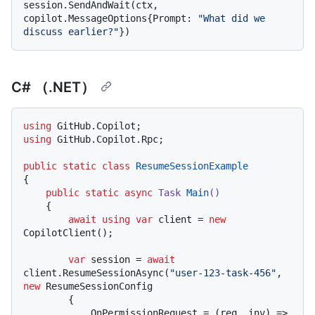
session.SendAndWait(ctx, 
copilot.MessageOptions{Prompt: 
"What did we 
discuss earlier?"
C# （.NET）
using
using
 GitHub.Copilot.Rpc;

public
static
class
ResumeSessionExample
{

public
static
async
 Task 
Main
()
    {

await
using
var
 client = 
new
CopilotClient();

var
 session = 
await
client.ResumeSessionAsync(
"user-123-task-456"
, 
new
 ResumeSessionConfig

        {

            OnPermissionRequest = (req, inv) =>
