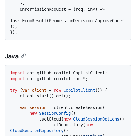
    },

    OnPermissionRequest = (req, inv) =>

Task.FromResult(PermissionDecision.ApproveOnce(
)),

Java
import
import
 com.github.copilot.rpc.*;

try
 (
var
client
=
new
CopilotClient
()) {

    client.start().get();

var
session
=
 client.createSession(

new
SessionConfig
()

            .setCloud(
new
CloudSessionOptions
()

                .setRepository(
new
CloudSessionRepository
()
