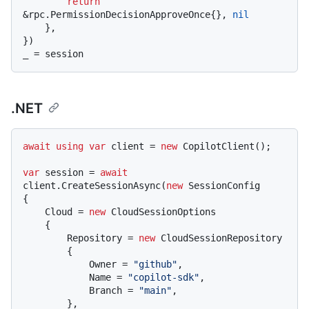
return
&rpc.PermissionDecisionApproveOnce{}, 
nil
    },

})

.NET
await
using
var
 client = 
new
 CopilotClient();

var
 session = 
await
client.CreateSessionAsync(
new
 SessionConfig

{

    Cloud = 
new
 CloudSessionOptions

    {

        Repository = 
new
 CloudSessionRepository

        {

            Owner = 
"github"
,

            Name = 
"copilot-sdk"
,

            Branch = 
"main"
,

        },
