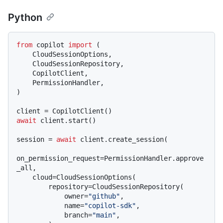
Python
from
 copilot 
import
 (

    CloudSessionOptions,

    CloudSessionRepository,

    CopilotClient,

    PermissionHandler,

)

await
 client.start()

session = 
await
 client.create_session(

on_permission_request=PermissionHandler.approve
_all,

    cloud=CloudSessionOptions(

        repository=CloudSessionRepository(

            owner=
"github"
,

            name=
"copilot-sdk"
,

            branch=
"main"
,
