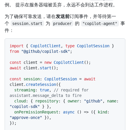
例。 提示在服务器端被丢弃，永远不会到达工作进程。
为了确保可靠发送，请在
发送前
订阅事件，并等待第一
个
为
的
事
session.start
producer
"copilot-agent"
件：
import
 { 
CopilotClient
, 
type
CopilotSession
 } 
from
"@github/copilot-sdk"
;

const
 client = 
new
CopilotClient
await
 client.
start
();

const
session
: 
CopilotSession
 = 
await
client.
createSession
({

streaming
: 
true
, 
// required for 
assistant.message_delta to fire
cloud
: { 
repository
: { 
owner
: 
"github"
, 
name
: 
"copilot-sdk"
 } },

onPermissionRequest
: 
async
 () => ({ 
kind
: 
"approve-once"
 }),

});
