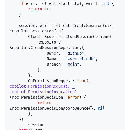
if
 err := client.Start(ctx); err != 
nil
 {

return
 err

    }

    session, err := client.CreateSession(ctx, 
&copilot.SessionConfig{

        Cloud: &copilot.CloudSessionOptions{

            Repository: 
&copilot.CloudSessionRepository{

                Owner:  
"github"
,

                Name:   
"copilot-sdk"
,

                Branch: 
"main"
,

            },

        },

        OnPermissionRequest: 
func
(_ 
copilot.PermissionRequest, _ 
copilot.PermissionInvocation)
(rpc.PermissionDecision, 
error
) {

return
&rpc.PermissionDecisionApproveOnce{}, 
nil
        },

    })

    _ = session
