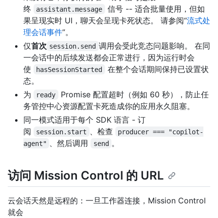
终
信号 -- 适合批量使用，但如
assistant.message
果呈现实时 UI，聊天会呈现卡死状态。 请参阅“
流式处
理会话事件
”。
仅
首次
调用会受此竞态问题影响。 在同
session.send
一会话中的后续发送都会正常进行，因为运行时会
使
在整个会话期间保持已设置状
hasSessionStarted
态。
为
Promise 配置超时（例如 60 秒），防止任
ready
务管控中心资源配置卡死造成你的应用永久阻塞。
同一模式适用于每个 SDK 语言 - 订
阅
、检查
session.start
producer === "copilot-
、然后调用
。
agent"
send
访问 Mission Control 的 URL
云会话天然是远程的：一旦工作器连接，Mission Control
就会