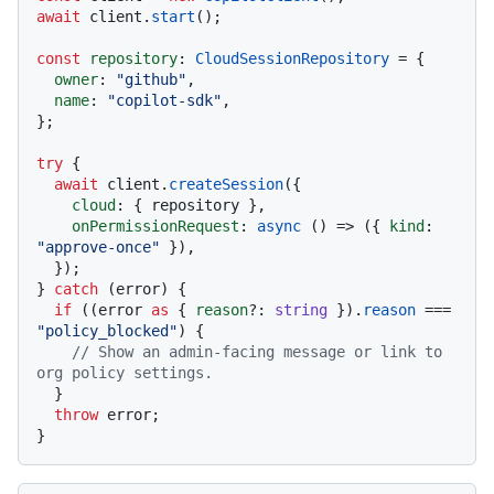
await
 client.
start
();

const
repository
: 
CloudSessionRepository
 = {

owner
: 
"github"
,

name
: 
"copilot-sdk"
,

};

try
 {

await
 client.
createSession
({

cloud
: { repository },

onPermissionRequest
: 
async
 () => ({ 
kind
: 
"approve-once"
 }),

  });

} 
catch
 (error) {

if
 ((error 
as
 { 
reason
?: 
string
 }).
reason
 === 
"policy_blocked"
) {

// Show an admin-facing message or link to 
org policy settings.
  }

throw
 error;
