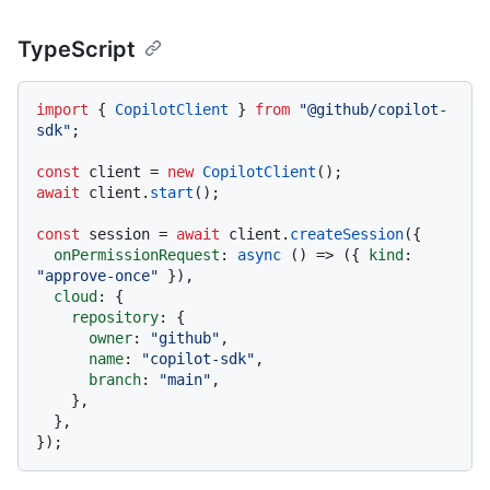
TypeScript
import
 { 
CopilotClient
 } 
from
"@github/copilot-
sdk"
;

const
 client = 
new
CopilotClient
await
 client.
start
();

const
 session = 
await
 client.
createSession
({

onPermissionRequest
: 
async
 () => ({ 
kind
: 
"approve-once"
 }),

cloud
: {

repository
: {

owner
: 
"github"
,

name
: 
"copilot-sdk"
,

branch
: 
"main"
,

    },

  },
