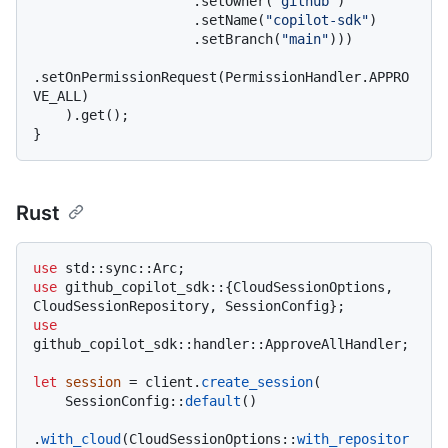
                    .setOwner(
"github"
)

                    .setName(
"copilot-sdk"
)

                    .setBranch(
"main"
)))

.setOnPermissionRequest(PermissionHandler.APPRO
VE_ALL)

    ).get();

Rust
use
use
 github_copilot_sdk::{CloudSessionOptions, 
use
github_copilot_sdk::handler::ApproveAllHandler;

let
session
 = client.
create_session
(

    SessionConfig::
default
()

.
with_cloud
(CloudSessionOptions::
with_repositor