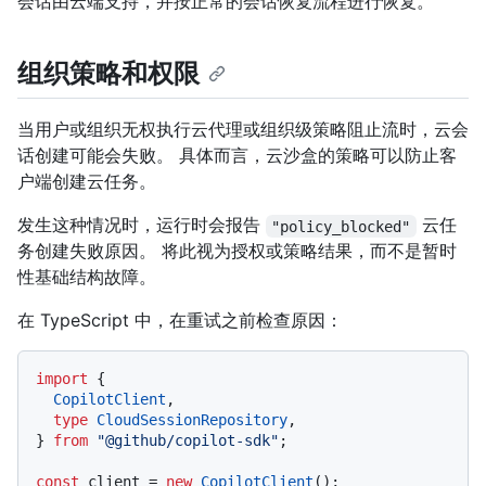
会话由云端支持，并按正常的会话恢复流程进行恢复。
组织策略和权限
当用户或组织无权执行云代理或组织级策略阻止流时，云会
话创建可能会失败。 具体而言，云沙盒的策略可以防止客
户端创建云任务。
发生这种情况时，运行时会报告
云任
"policy_blocked"
务创建失败原因。 将此视为授权或策略结果，而不是暂时
性基础结构故障。
在 TypeScript 中，在重试之前检查原因：
import
 {

CopilotClient
,

type
CloudSessionRepository
,

} 
from
"@github/copilot-sdk"
;

const
 client = 
new
CopilotClient