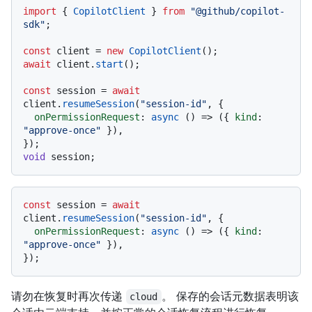
import
 { 
CopilotClient
 } 
from
"@github/copilot-
sdk"
;

const
 client = 
new
CopilotClient
await
 client.
start
();

const
 session = 
await
client.
resumeSession
(
"session-id"
, {

onPermissionRequest
: 
async
 () => ({ 
kind
: 
"approve-once"
 }),

void
const
 session = 
await
client.
resumeSession
(
"session-id"
, {

onPermissionRequest
: 
async
 () => ({ 
kind
: 
"approve-once"
 }),

请勿在恢复时再次传递
。 保存的会话元数据表明该
cloud