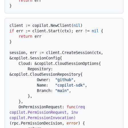
return
 err

client := copilot.NewClient(
nil
if
 err := client.Start(ctx); err != 
nil
 {

return
 err

}

session, err := client.CreateSession(ctx, 
&copilot.SessionConfig{

    Cloud: &copilot.CloudSessionOptions{

        Repository: 
&copilot.CloudSessionRepository{

            Owner:  
"github"
,

            Name:   
"copilot-sdk"
,

            Branch: 
"main"
,

        },

    },

    OnPermissionRequest: 
func
(req 
copilot.PermissionRequest, inv 
copilot.PermissionInvocation)
(rpc.PermissionDecision, 
error
) {
