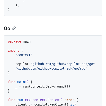
        )

    ),

Go
package
 main

import
 (

"context"
    copilot 
"github.com/github/copilot-sdk/go"
"github.com/github/copilot-sdk/go/rpc"
)

func
main
()
 {

    _ = run(context.Background())

}

func
run
(ctx context.Context)
error
 {

    client := copilot.NewClient(
nil
)
