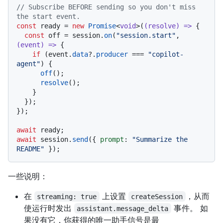
// Subscribe BEFORE sending so you don't miss 
the start event.
const
 ready = 
new
Promise
<
void
>(
(
resolve
) =>
 {

const
 off = session.
on
(
"session.start"
, 
(
event
) =>
 {

if
 (event.
data
?.
producer
 === 
"copilot-
agent"
) {

off
();

resolve
();

    }

  });

});

await
await
 session.
send
({ 
prompt
: 
"Summarize the 
README"
一些说明：
在
上设置
，从而
streaming: true
createSession
使运行时发出
事件。 如
assistant.message_delta
果没有它，你获得的唯一助手信号是最