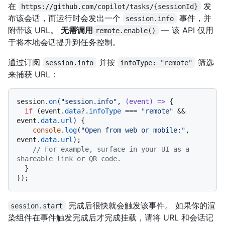
在
发
https://github.com/copilot/tasks/{sessionId}
布该会话，而运行时会发出一个
事件，并
session.info
附带该 URL。
无需调用
— 该 API 仅用
remote.enable()
于将本地会话提升到任务控制。
通过订阅
并按
筛选
session.info
infoType: "remote"
来捕获 URL：
session.
on
(
"session.info"
, 
(
event
) =>
 {

if
 (event.
data
?.
infoType
 === 
"remote"
 && 
event.
data
.
url
) {

console
.
log
(
"Open from web or mobile:"
, 
event.
data
.
url
);

// For example, surface in your UI as a 
shareable link or QR code.
  }

完成后很快就会触发该事件。 如果你的渲
session.start
染组件在事件触发完成后才完成挂载，请将 URL 和会话记