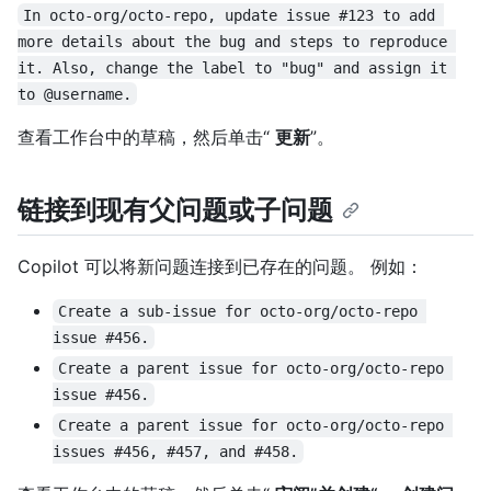
In octo-org/octo-repo, update issue #123 to add 
more details about the bug and steps to reproduce 
it. Also, change the label to "bug" and assign it 
to @username.
查看工作台中的草稿，然后单击“
更新
”。
链接到现有父问题或子问题
Copilot 可以将新问题连接到已存在的问题。 例如：
Create a sub-issue for octo-org/octo-repo 
issue #456.
Create a parent issue for octo-org/octo-repo 
issue #456.
Create a parent issue for octo-org/octo-repo 
issues #456, #457, and #458.