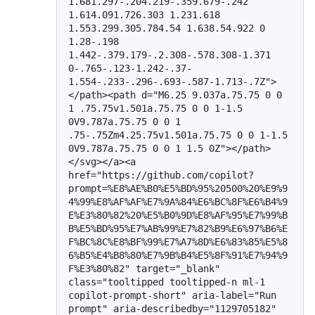
1.681.297-.204.219-.359.679-.242 
1.614.091.726.303 1.231.618 
1.553.299.305.784.54 1.638.54.922 0 
1.28-.198 
1.442-.379.179-.2.308-.578.308-1.371 
0-.765-.123-1.242-.37-
1.554-.233-.296-.693-.587-1.713-.7Z">
</path><path d="M6.25 9.037a.75.75 0 0 
1 .75.75v1.501a.75.75 0 0 1-1.5 
0V9.787a.75.75 0 0 1 
.75-.75Zm4.25.75v1.501a.75.75 0 0 1-1.5 
0V9.787a.75.75 0 0 1 1.5 0Z"></path>
</svg></a><a 
href="https://github.com/copilot?
prompt=%E8%AE%B0%E5%BD%95%20500%20%E9%9
4%99%E8%AF%AF%E7%9A%84%E6%BC%8F%E6%B4%9
E%E3%80%82%20%E5%B0%9D%E8%AF%95%E7%99%B
B%E5%BD%95%E7%AB%99%E7%82%B9%E6%97%B6%E
F%BC%8C%E8%BF%99%E7%A7%8D%E6%83%85%E5%8
6%B5%E4%B8%80%E7%9B%B4%E5%8F%91%E7%94%9
F%E3%80%82" target="_blank" 
class="tooltipped tooltipped-n ml-1 
copilot-prompt-short" aria-label="Run 
prompt" aria-describedby="1129705182" 