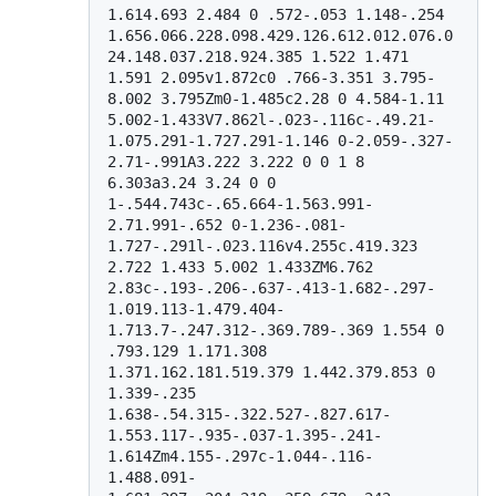
1.614.693 2.484 0 .572-.053 1.148-.254 
1.656.066.228.098.429.126.612.012.076.0
24.148.037.218.924.385 1.522 1.471 
1.591 2.095v1.872c0 .766-3.351 3.795-
8.002 3.795Zm0-1.485c2.28 0 4.584-1.11 
5.002-1.433V7.862l-.023-.116c-.49.21-
1.075.291-1.727.291-1.146 0-2.059-.327-
2.71-.991A3.222 3.222 0 0 1 8 
6.303a3.24 3.24 0 0 
1-.544.743c-.65.664-1.563.991-
2.71.991-.652 0-1.236-.081-
1.727-.291l-.023.116v4.255c.419.323 
2.722 1.433 5.002 1.433ZM6.762 
2.83c-.193-.206-.637-.413-1.682-.297-
1.019.113-1.479.404-
1.713.7-.247.312-.369.789-.369 1.554 0 
.793.129 1.171.308 
1.371.162.181.519.379 1.442.379.853 0 
1.339-.235 
1.638-.54.315-.322.527-.827.617-
1.553.117-.935-.037-1.395-.241-
1.614Zm4.155-.297c-1.044-.116-
1.488.091-