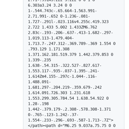
6.303a3.24 3.24 0 0 
1-.544.743c-.65.664-1.563.991-
2.71.991-.652 0-1.236-.081-
1.727-.291l-.023.116v4.255c.419.323 
2.722 1.433 5.002 1.433ZM6.762 
2.83c-.193-.206-.637-.413-1.682-.297-
1.019.113-1.479.404-
1.713.7-.247.312-.369.789-.369 1.554 0 
.793.129 1.171.308 
1.371.162.181.519.379 1.442.379.853 0 
1.339-.235 
1.638-.54.315-.322.527-.827.617-
1.553.117-.935-.037-1.395-.241-
1.614Zm4.155-.297c-1.044-.116-
1.488.091-
1.681.297-.204.219-.359.679-.242 
1.614.091.726.303 1.231.618 
1.553.299.305.784.54 1.638.54.922 0 
1.28-.198 
1.442-.379.179-.2.308-.578.308-1.371 
0-.765-.123-1.242-.37-
1.554-.233-.296-.693-.587-1.713-.7Z">
</path><path d="M6.25 9.037a.75.75 0 0 