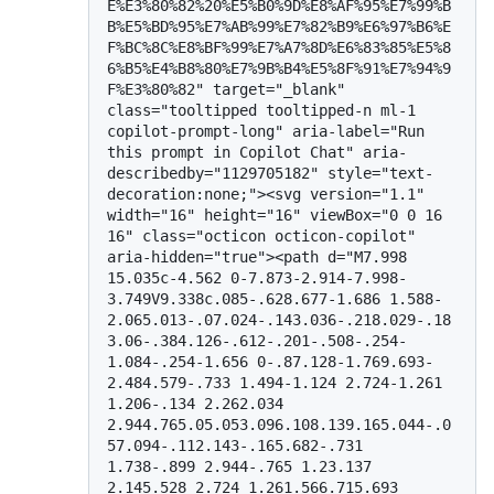
E%E3%80%82%20%E5%B0%9D%E8%AF%95%E7%99%B
B%E5%BD%95%E7%AB%99%E7%82%B9%E6%97%B6%E
F%BC%8C%E8%BF%99%E7%A7%8D%E6%83%85%E5%8
6%B5%E4%B8%80%E7%9B%B4%E5%8F%91%E7%94%9
F%E3%80%82" target="_blank" 
class="tooltipped tooltipped-n ml-1 
copilot-prompt-long" aria-label="Run 
this prompt in Copilot Chat" aria-
describedby="1129705182" style="text-
decoration:none;"><svg version="1.1" 
width="16" height="16" viewBox="0 0 16 
16" class="octicon octicon-copilot" 
aria-hidden="true"><path d="M7.998 
15.035c-4.562 0-7.873-2.914-7.998-
3.749V9.338c.085-.628.677-1.686 1.588-
2.065.013-.07.024-.143.036-.218.029-.18
3.06-.384.126-.612-.201-.508-.254-
1.084-.254-1.656 0-.87.128-1.769.693-
2.484.579-.733 1.494-1.124 2.724-1.261 
1.206-.134 2.262.034 
2.944.765.05.053.096.108.139.165.044-.0
57.094-.112.143-.165.682-.731 
1.738-.899 2.944-.765 1.23.137 
2.145.528 2.724 1.261.566.715.693 