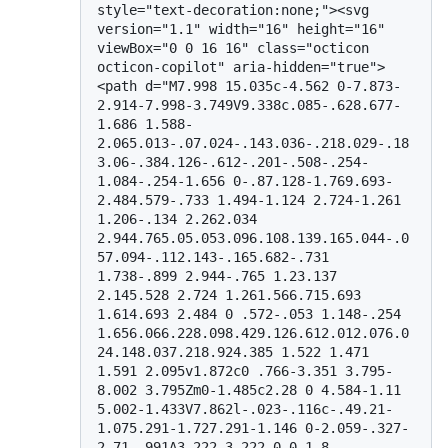
style="text-decoration:none;"><svg 
version="1.1" width="16" height="16" 
viewBox="0 0 16 16" class="octicon 
octicon-copilot" aria-hidden="true">
<path d="M7.998 15.035c-4.562 0-7.873-
2.914-7.998-3.749V9.338c.085-.628.677-
1.686 1.588-
2.065.013-.07.024-.143.036-.218.029-.18
3.06-.384.126-.612-.201-.508-.254-
1.084-.254-1.656 0-.87.128-1.769.693-
2.484.579-.733 1.494-1.124 2.724-1.261 
1.206-.134 2.262.034 
2.944.765.05.053.096.108.139.165.044-.0
57.094-.112.143-.165.682-.731 
1.738-.899 2.944-.765 1.23.137 
2.145.528 2.724 1.261.566.715.693 
1.614.693 2.484 0 .572-.053 1.148-.254 
1.656.066.228.098.429.126.612.012.076.0
24.148.037.218.924.385 1.522 1.471 
1.591 2.095v1.872c0 .766-3.351 3.795-
8.002 3.795Zm0-1.485c2.28 0 4.584-1.11 
5.002-1.433V7.862l-.023-.116c-.49.21-
1.075.291-1.727.291-1.146 0-2.059-.327-
2.71-.991A3.222 3.222 0 0 1 8 