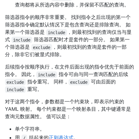
查询都将从所选内容中删除，并保留不匹配的查询。
筛选器指令的顺序非常重要。 找到指令之后出现的第一个
筛选器指令确定默认情况下是包含查询还是排除查询。 如
果第一个筛选器是
，则最初找到的查询仅当与显
include
式
筛选器匹配时才是套件的一部分。 如果第一
include
个筛选器是
，则最初找到的查询是套件的一部
exclude
分，除非它们被显式排除。
后续指令按顺序执行，在文件后面出现的指令优先于前面的
指令。 因此，
指令可由与同一查询匹配的后续
include
指令重写。 同样，
可由后面的
exclude
exclude
重写。
include
对于这两个指令，参数都是一个约束块，即表示约束的
YAML 映射。 每个约束都是一个映射条目，其中键通常是
查询元数据属性。 值可以是：
单个字符串。
用
括起来的
正则表达式
。
/