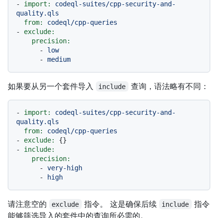
-
import:
codeql-suites/cpp-security-and-
quality.qls
from:
codeql/cpp-queries
-
exclude:
precision:
-
low
-
medium
如果要从另一个套件导入
查询，语法略有不同：
include
-
import:
codeql-suites/cpp-security-and-
quality.qls
from:
codeql/cpp-queries
-
exclude:
-
include:
precision:
-
very-high
-
high
请注意空的
指令。 这是确保后续
指令
exclude
include
能够筛选导入的套件中的查询所必需的。