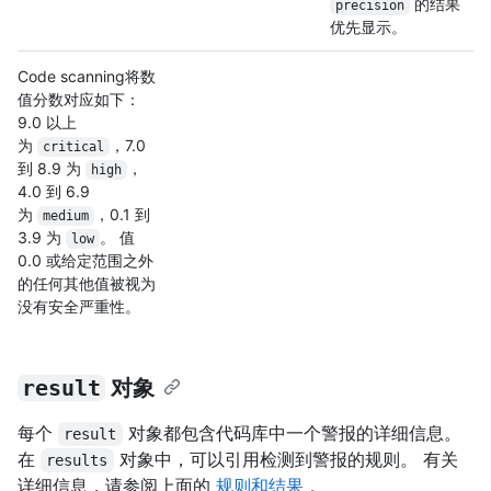
的结果
precision
优先显示。
Code scanning将数
值分数对应如下：
9.0 以上
为
，7.0
critical
到 8.9 为
，
high
4.0 到 6.9
为
，0.1 到
medium
3.9 为
。 值
low
0.0 或给定范围之外
的任何其他值被视为
没有安全严重性。
result
对象
每个
对象都包含代码库中一个警报的详细信息。
result
在
对象中，可以引用检测到警报的规则。 有关
results
详细信息，请参阅上面的
规则和结果
。