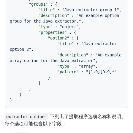
"group1"
:
{
"title"
:
"Java extractor group 1"
,
"description"
:
"An example option 
group for the Java extractor."
,
"type"
:
"object"
,
"properties"
:
{
"option2"
:
{
"title"
:
"Java extractor 
option 2"
,
"description"
:
"An example 
array option for the Java extractor"
,
"type"
:
"array"
,
"pattern"
:
"[1-9][0-9]*"
}
}
}
}
}
下列出了提取程序选项名称和说明。
extractor_options
每个选项可能包含以下字段：