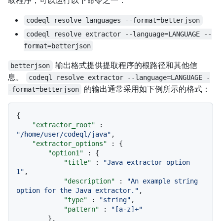
取程序，可以运行以下命令之一：
codeql resolve languages --format=betterjson
codeql resolve extractor --language=LANGUAGE --
format=betterjson
输出格式提供提取程序的根路径和其他信
betterjson
息。
codeql resolve extractor --language=LANGUAGE -
的输出通常采用如下例所示的格式：
-format=betterjson
{
"extractor_root"
:
"/home/user/codeql/java"
,
"extractor_options"
:
{
"option1"
:
{
"title"
:
"Java extractor option 
1"
,
"description"
:
"An example string 
option for the Java extractor."
,
"type"
:
"string"
,
"pattern"
:
"[a-z]+"
}
,