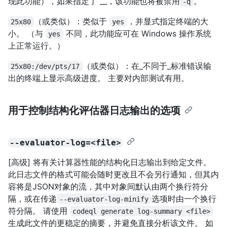
现此功能），如果指定了 __，该功能也将被禁用
。
-q
（或类似）：类似于
，并显式指定终端的大
25x80
yes
小。 （与
不同，此功能应可在 Windows 操作系统
yes
上正常运行。）
（或类似）：在_不同于_标准错误输
25x80:/dev/pts/17
出的终端上显示高级进度。 主要对内部测试有用。
用于控制结构化评估器日志输出的选项
--evaluator-log=<file>
[高级] 将有关计算器性能的结构化日志输出到给定文件。
此日志文件的格式可能会随时更改且不会另行通知，但其内
容将是JSON对象的流，其中对象间默认由两个换行符分
隔，或在传递
选项时由一个换行
--evaluator-log-minify
符分隔。 请使用
codeql generate log-summary <file>
生成此文件的更稳定的摘要，并避免直接分析该文件。 如