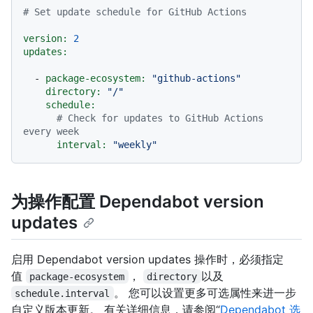
# Set update schedule for GitHub Actions
version:
2
updates:
-
package-ecosystem:
"github-actions"
directory:
"/"
schedule:
# Check for updates to GitHub Actions 
every week
interval:
"weekly"
为操作配置 Dependabot version
updates
启用 Dependabot version updates 操作时，必须指定
值
，
以及
package-ecosystem
directory
。 您可以设置更多可选属性来进一步
schedule.interval
自定义版本更新。 有关详细信息，请参阅“
Dependabot 选