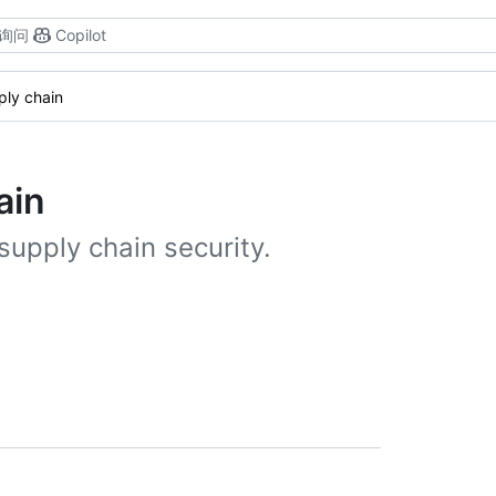
询问
Copilot
ply chain
ain
upply chain security.