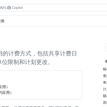
询问
Copilot
应用
ace 应用的计费方式，包括共享计费日
单位限制和计划更改。
核
免
单
应用）
计
的应用）
隐
其