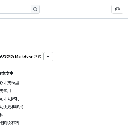
复制为 Markdown 格式
在本文中
心计费模型
费试用
元计划限制
划变更和取消
私
他阅读材料