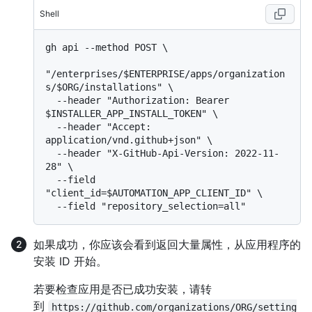
Shell
gh api --method POST \

"/enterprises/$ENTERPRISE/apps/organization
s/$ORG/installations" \

  --header "Authorization: Bearer 
$INSTALLER_APP_INSTALL_TOKEN" \

  --header "Accept: 
application/vnd.github+json" \

  --header "X-GitHub-Api-Version: 2022-11-
28" \

  --field 
"client_id=$AUTOMATION_APP_CLIENT_ID" \

如果成功，你应该会看到返回大量属性，从应用程序的
安装 ID 开始。
若要检查应用是否已成功安装，请转
到
https://github.com/organizations/ORG/setting