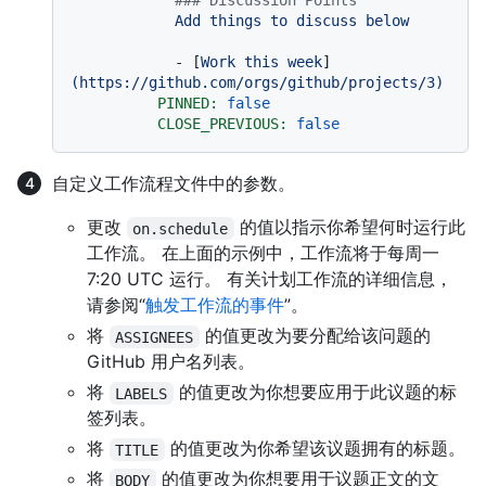
### Discussion Points
Add
things
to
discuss
below
-
 [
Work
this
week
]
(https://github.com/orgs/github/projects/3)
PINNED:
false
CLOSE_PREVIOUS:
false
自定义工作流程文件中的参数。
更改
的值以指示你希望何时运行此
on.schedule
工作流。 在上面的示例中，工作流将于每周一
7:20 UTC 运行。 有关计划工作流的详细信息，
请参阅“
触发工作流的事件
”。
将
的值更改为要分配给该问题的
ASSIGNEES
GitHub 用户名列表。
将
的值更改为你想要应用于此议题的标
LABELS
签列表。
将
的值更改为你希望该议题拥有的标题。
TITLE
将
的值更改为你想要用于议题正文的文
BODY