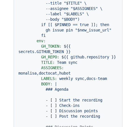
            --title "$TITLE" \

            --assignee "$ASSIGNEES" \

            --label "$LABELS" \

            --body "$BODY")

          if [[ $PINNED == true ]]; then

            gh issue pin "$new_issue_url"

env:
GH_TOKEN:
${{
secrets.GITHUB_TOKEN
}}
GH_REPO:
${{
github.repository
}}
TITLE:
Team
sync
ASSIGNEES:
monalisa,doctocat,hubot
LABELS:
weekly
sync,docs-team
BODY:
|

-
 [ ] 
Start
the
recording
-
 [ ] 
Check-ins
-
 [ ] 
Discussion
points
-
 [ ] 
Post
the
recording