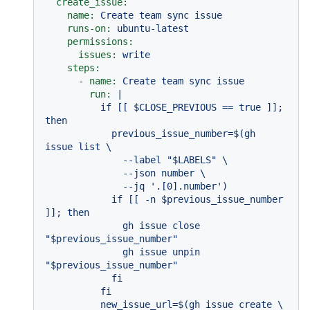
create_issue:
name:
Create
team
sync
issue
runs-on:
ubuntu-latest
permissions:
issues:
write
steps:
-
name:
Create
team
sync
issue
run:
|

          if [[ $CLOSE_PREVIOUS == true ]]; 
then

            previous_issue_number=$(gh 
issue list \

              --label "$LABELS" \

              --json number \

              --jq '.[0].number')

            if [[ -n $previous_issue_number 
]]; then

              gh issue close 
"$previous_issue_number"

              gh issue unpin 
"$previous_issue_number"

            fi

          fi

          new_issue_url=$(gh issue create \
