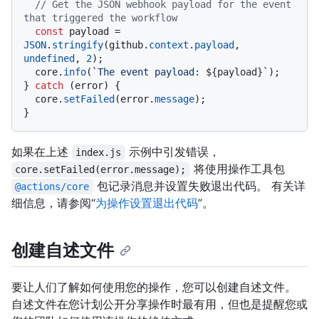
// Get the JSON webhook payload for the event 
that triggered the workflow
const
 payload = 
JSON
.
stringify
(github.
context
.
payload
, 
undefined
, 
2
);

  core.
info
(
`The event payload: 
${payload}
`
);

} 
catch
 (error) {

  core.
setFailed
(error.
message
);

如果在上述
示例中引发错误，
index.js
将使用操作工具包
core.setFailed(error.message);
包记录消息并设置失败退出代码。 有关详
@actions/core
细信息，请参阅“
为操作设置退出代码
”。
创建自述文件
要让人们了解如何使用您的操作，您可以创建自述文件。
自述文件在您计划公开分享操作时最有用，但也是提醒您或