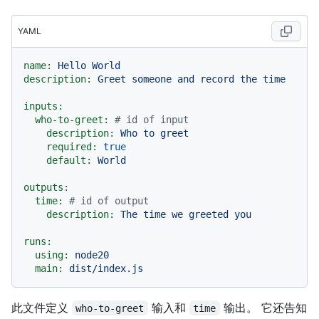
YAML
name:
Hello
World
description:
Greet
someone
and
record
the
time
inputs:
who-to-greet:
# id of input
description:
Who
to
greet
required:
true
default:
World
outputs:
time:
# id of output
description:
The
time
we
greeted
you
runs:
using:
node20
main:
dist/index.js
此文件定义
输入和
输出。 它还告知
who-to-greet
time