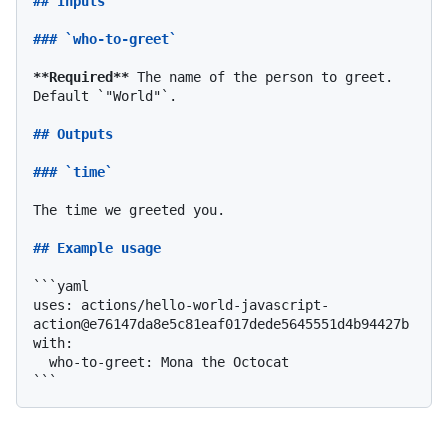
## Inputs
### `who-to-greet`
**Required**
 The name of the person to greet. 
Default 
`"World"`
.

## Outputs
### `time`
The time we greeted you.

## Example usage
```yaml

uses: actions/hello-world-javascript-
action@e76147da8e5c81eaf017dede5645551d4b94427b

with:

  who-to-greet: Mona the Octocat

```