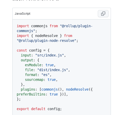
JavaScript
import
 commonjs 
from
"@rollup/plugin-
commonjs"
import
 { nodeResolve } 
from
"@rollup/plugin-node-resolve"
;

const
 config = {

input
: 
"src/index.js"
,

output
: {

esModule
: 
true
,

file
: 
"dist/index.js"
,

format
: 
"es"
,

sourcemap
: 
true
,

  },

plugins
: [
commonjs
(), 
nodeResolve
({ 
preferBuiltins
: 
true
 })],

};

export
default