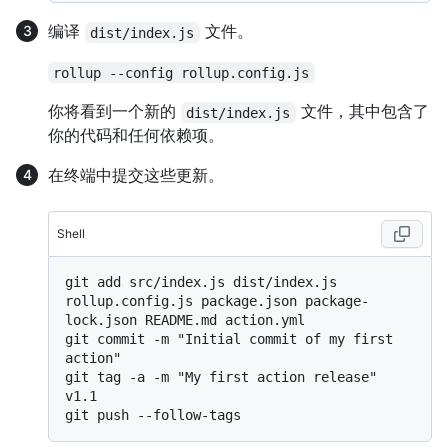
编译
文件。
dist/index.js
rollup --config rollup.config.js
你将看到一个新的
文件，其中包含了
dist/index.js
你的代码和任何依赖项。
在终端中提交这些更新。
Shell
git add src/index.js dist/index.js 
rollup.config.js package.json package-
lock.json README.md action.yml

git commit -m "Initial commit of my first 
action"

git tag -a -m "My first action release" 
v1.1
