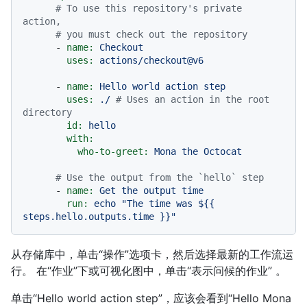
# To use this repository's private 
action,
# you must check out the repository
-
name:
Checkout
uses:
actions/checkout@v6
-
name:
Hello
world
action
step
uses:
./
# Uses an action in the root 
directory
id:
hello
with:
who-to-greet:
Mona
the
Octocat
# Use the output from the `hello` step
-
name:
Get
the
output
time
run:
echo
"The time was $
{{ 
steps.hello.outputs.time }}
"
从存储库中，单击“操作”选项卡，然后选择最新的工作流运
行。 在“作业”下或可视化图中，单击“表示问候的作业” 。
单击“Hello world action step”，应该会看到“Hello Mona