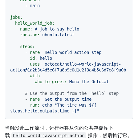
-
main
jobs:
hello_world_job:
name:
A
job
to
say
hello
runs-on:
ubuntu-latest
steps:
-
name:
Hello
world
action
step
id:
hello
uses:
octocat/hello-world-javascript-
action@1a2b3c4d5e6f7a8b9c0d1e2f3a4b5c6d7e8f9a0b
with:
who-to-greet:
Mona
the
Octocat
# Use the output from the `hello` step
-
name:
Get
the
output
time
run:
echo
"The time was $
{{ 
steps.hello.outputs.time }}
"
当触发此工作流时，运行器将从你的公共存储库下
载
操作，然后执行它。
hello-world-javascript-action