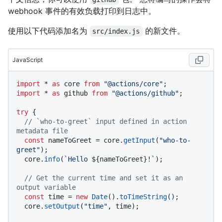
webhook 事件的有效负载打印到日志中。
使用以下代码添加名为
的新文件。
src/index.js
JavaScript
import
 * 
as
 core 
from
"@actions/core"
import
 * 
as
 github 
from
"@actions/github"
;

try
 {

// `who-to-greet` input defined in action 
metadata file
const
 nameToGreet = core.
getInput
(
"who-to-
greet"
);

  core.
info
(
`Hello 
${nameToGreet}
!`
);

// Get the current time and set it as an 
output variable
const
 time = 
new
Date
().
toTimeString
();

  core.
setOutput
(
"time"
, time);
