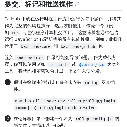
提交、标记和推送操作
GitHub 下载在运行时在工作流中运行的每个操作，并将其
作为完整的代码包执行，然后才能使用工作流命令（例
如
与运行程序计算机交互）。 这意味着您必须包含
run
运行 JavaScript 代码所需的所有包依赖项。 例如，此操作
使用了
和
包。
@actions/core
@actions/github
签入
目录可能会导致问题。 作为替代方
node_modules
案，你可以使用诸如
或
之类的
rollup.js
@vercel/ncc
工具，将代码和依赖项合并成一个文件以便分发。
通过在终端中运行以下命令来安装
及其插
rollup
件。
npm install --save-dev rollup @rollup/plugin-
commonjs @rollup/plugin-node-resolve
在仓库根目录下创建一个名为
的
rollup.config.js
新文件，并添加以下代码。