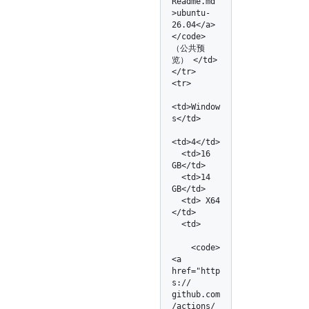
Readme.md"
>ubuntu-
26.04</
a>
</
code> 
（公共预
览） </td>

</tr>

<tr>

<td>Window
s</td>

<td>4</td>

  <td>16 
GB</td>

  <td>14 
GB</td>

  <td> X64 
</td>

  <td>

    <code>
<a 
href="http
s:/
/
github.com
/
actions/