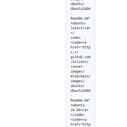
ubuntu/
Ubuntu2404
-
Readme.md"
>ubuntu-
latest</
a>
</
code>、、
<code><a 
href="http
s:/
/
github.com
/
actions/
runner-
images/
blob/
main/
images/
ubuntu/
Ubuntu2404
-
Readme.md"
>ubuntu-
24.04</
a>
</
code>
<code><a 
href="http