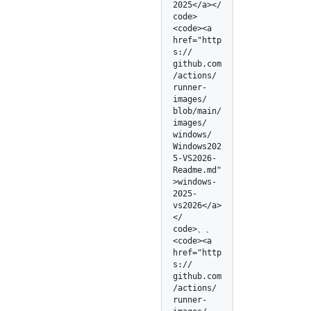
2025</
a></
code>
<code><a 
href="http
s:/
/
github.com
/
actions/
runner-
images/
blob/
main/
images/
windows/
Windows202
5-VS2026-
Readme.md"
>windows-
2025-
vs2026</
a>
</
code>、、
<code><a 
href="http
s:/
/
github.com
/
actions/
runner-