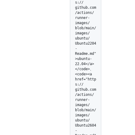
s:/
/
github.com
/
actions/
runner-
images/
blob/
main/
images/
ubuntu/
Ubuntu2204
-
Readme.md"
>ubuntu-
22.04</
a>
</
code>、 
<code><a 
href="http
s:/
/
github.com
/
actions/
runner-
images/
blob/
main/
images/
ubuntu/
Ubuntu2604
-