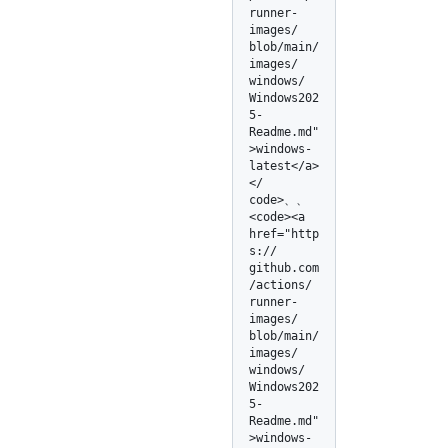
runner-
images/
blob/
main/
images/
windows/
Windows202
5-
Readme.md"
>windows-
latest</
a>
</
code>、、
<code><a 
href="http
s:/
/
github.com
/
actions/
runner-
images/
blob/
main/
images/
windows/
Windows202
5-
Readme.md"
>windows-