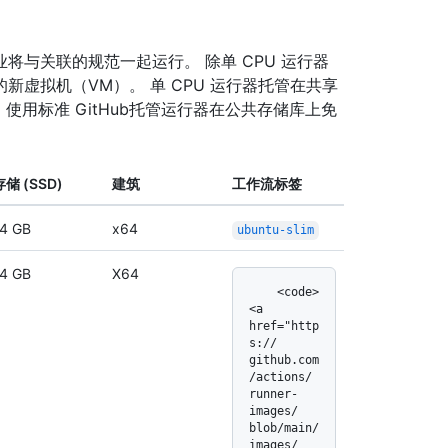
与关联的规范一起运行。 除单 CPU 运行器
托管的新虚拟机（VM）。 单 CPU 运行器托管在共享
 使用标准 GitHub托管运行器在公共存储库上免
存储 (SSD)
建筑
工作流标签
4 GB
x64
ubuntu-slim
4 GB
X64
    <code>
<a 
href="http
s:/
/
github.com
/
actions/
runner-
images/
blob/
main/
images/