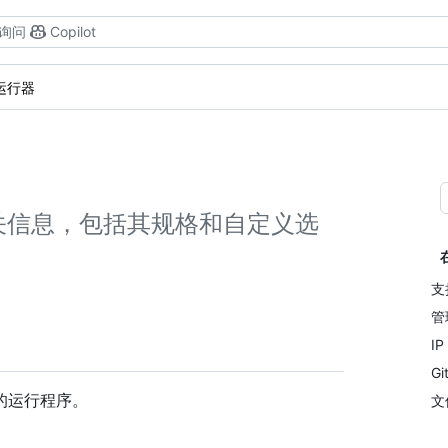
询问
Copilot
管运行器
的相关信息，包括其规格和自定义选
支
管
I
G
管的运行程序。
文