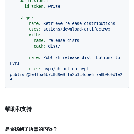
permissions:
id-token:
write
steps:
-
name:
Retrieve
release
distributions
uses:
actions/download-artifact@v5
with:
name:
release-dists
path:
dist/
-
name:
Publish
release
distributions
to
PyPI
uses:
pypa/gh-action-pypi-
publish@3e4f5a6b7c8d9e0f1a2b3c4d5e6f7a8b9c0d1e2
f
帮助和支持
是否找到了所需的内容？