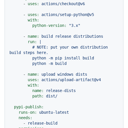
-
uses:
actions/checkout@v6
-
uses:
actions/setup-python@v5
with:
python-version:
"3.x"
-
name:
build
release
distributions
run:
|

          # NOTE: put your own distribution 
build steps here.

          python -m pip install build

-
name:
upload
windows
dists
uses:
actions/upload-artifact@v4
with:
name:
release-dists
path:
dist/
pypi-publish:
runs-on:
ubuntu-latest
needs:
-
release-build