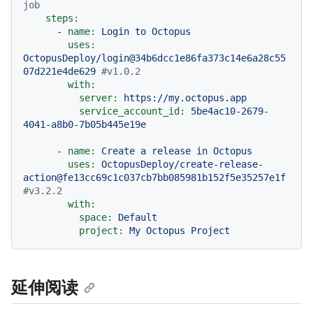
job
steps:
-
name:
Login
to
Octopus
uses:
OctopusDeploy/login@34b6dcc1e86fa373c14e6a28c55
07d221e4de629
#v1.0.2
with:
server:
https://my.octopus.app
service_account_id:
5be4ac10-2679-
4041-a8b0-7b05b445e19e
-
name:
Create
a
release
in
Octopus
uses:
OctopusDeploy/create-release-
action@fe13cc69c1c037cb7bb085981b152f5e35257e1f
#v3.2.2
with:
space:
Default
project:
My
Octopus
Project
延伸阅读