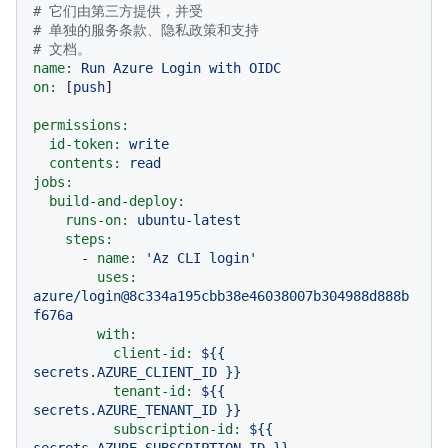
# 它们由第三方提供，并受
# 单独的服务条款、隐私政策和支持
# 文档。
name:
Run
Azure
Login
with
OIDC
on:
 [
push
]

permissions:
id-token:
write
contents:
read
jobs:
build-and-deploy:
runs-on:
ubuntu-latest
steps:
-
name:
'Az CLI login'
uses:
azure/login@8c334a195cbb38e46038007b304988d888b
f676a
with:
client-id:
${{
secrets.AZURE_CLIENT_ID
}}
tenant-id:
${{
secrets.AZURE_TENANT_ID
}}
subscription-id:
${{
secrets.AZURE_SUBSCRIPTION_ID
}}