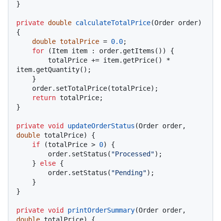
}

private
double
calculateTotalPrice
(Order order)
{

double
totalPrice
=
0.0
;

for
 (Item item : order.getItems()) {

        totalPrice += item.getPrice() * 
item.getQuantity();

    }

    order.setTotalPrice(totalPrice);

return
 totalPrice;

}

private
void
updateOrderStatus
(Order order, 
double
 totalPrice)
 {

if
 (totalPrice > 
0
) {

        order.setStatus(
"Processed"
);

    } 
else
 {

        order.setStatus(
"Pending"
);

    }

}

private
void
printOrderSummary
(Order order, 
double
 totalPrice)
 {
