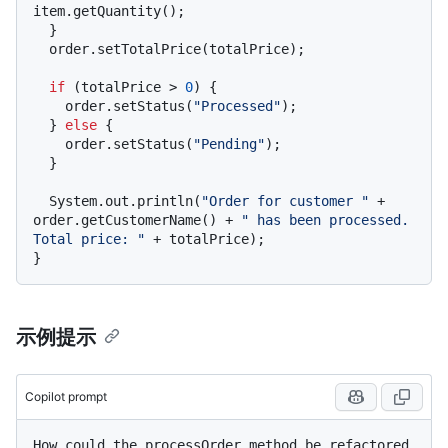
item.getQuantity();

  }

  order.setTotalPrice(totalPrice);

if
 (totalPrice > 
0
) {

    order.setStatus(
"Processed"
);

  } 
else
 {

    order.setStatus(
"Pending"
);

  }

  System.out.println(
"Order for customer "
 + 
order.getCustomerName() + 
" has been processed. 
Total price: "
 + totalPrice);

示例提示
Copilot prompt
How could the processOrder method be refactored 