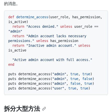
的消息。
def
determine_access
(
user_role, has_permission, 
is_active
)

return
"Access denied."
unless
 user_role == 
"admin"
return
"Admin account lacks necessary 
permissions."
unless
 has_permission

return
"Inactive admin account."
unless
is_active

"Active admin account with full access."
end
puts determine_access(
"admin"
, 
true
, 
true
)

puts determine_access(
"admin"
, 
true
, 
false
)

puts determine_access(
"admin"
, 
false
, 
true
)

puts determine_access(
"user"
, 
true
, 
true
拆分大型方法