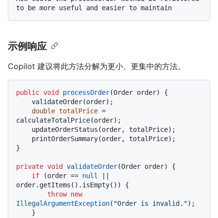
示例响应
Copilot 建议将此方法分解为更小、更集中的方法。
public
void
processOrder
(Order order)
 {

    validateOrder(order);

double
totalPrice
=
calculateTotalPrice(order);

    updateOrderStatus(order, totalPrice);

    printOrderSummary(order, totalPrice);

}

private
void
validateOrder
(Order order)
 {

if
 (order == 
null
 || 
order.getItems().isEmpty()) {

throw
new
IllegalArgumentException
(
"Order is invalid."
);

    }
