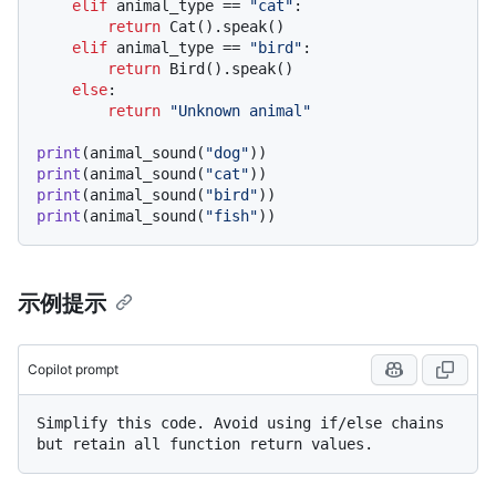
elif
 animal_type == 
"cat"
:

return
 Cat().speak()

elif
 animal_type == 
"bird"
:

return
 Bird().speak()

else
:

return
"Unknown animal"
print
(animal_sound(
"dog"
print
(animal_sound(
"cat"
print
(animal_sound(
"bird"
print
(animal_sound(
"fish"
示例提示
Copilot prompt
Simplify this code. Avoid using if/else chains 