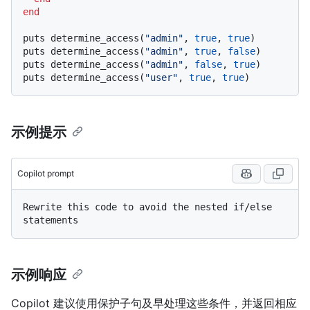
end
puts determine_access(
"admin"
, 
true
, 
true
)

puts determine_access(
"admin"
, 
true
, 
false
)

puts determine_access(
"admin"
, 
false
, 
true
)

puts determine_access(
"user"
, 
true
, 
true
示例提示
Copilot prompt
Rewrite this code to avoid the nested if/else 
示例响应
Copilot 建议使用保护子句及早处理这些条件，并返回相应