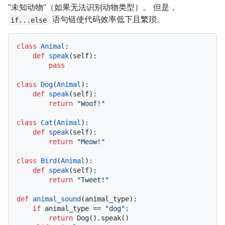
“未知动物”（如果无法识别动物类型）。 但是，
语句链使代码效率低下且繁琐。
if...else
class
Animal
:

def
speak
(
self
):

pass
class
Dog
(
Animal
):

def
speak
(
self
):

return
"Woof!"
class
Cat
(
Animal
):

def
speak
(
self
):

return
"Meow!"
class
Bird
(
Animal
):

def
speak
(
self
):

return
"Tweet!"
def
animal_sound
(
animal_type
):

if
 animal_type == 
"dog"
:

return
 Dog().speak()
