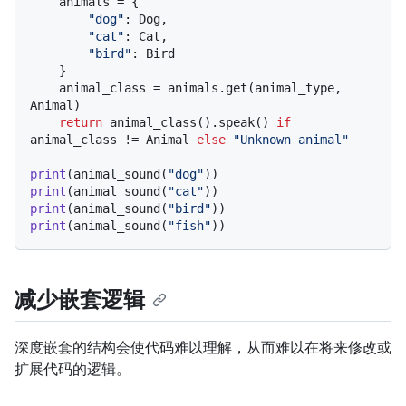
    animals = {

"dog"
: Dog,

"cat"
: Cat,

"bird"
: Bird

    }

    animal_class = animals.get(animal_type, 
Animal)

return
 animal_class().speak() 
if
animal_class != Animal 
else
"Unknown animal"
print
(animal_sound(
"dog"
print
(animal_sound(
"cat"
print
(animal_sound(
"bird"
print
(animal_sound(
"fish"
减少嵌套逻辑
深度嵌套的结构会使代码难以理解，从而难以在将来修改或
扩展代码的逻辑。