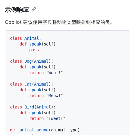
示例响应
Copilot 建议使用字典将动物类型映射到相应的类。
class
Animal
:

def
speak
(
self
):

pass
class
Dog
(
Animal
):

def
speak
(
self
):

return
"Woof!"
class
Cat
(
Animal
):

def
speak
(
self
):

return
"Meow!"
class
Bird
(
Animal
):

def
speak
(
self
):

return
"Tweet!"
def
animal_sound
(
animal_type
):
