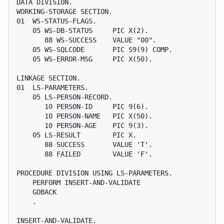
DATA DIVISION.

WORKING-STORAGE SECTION.

01  WS-STATUS-FLAGS.

    05 WS-DB-STATUS     PIC X(2).

       88 WS-SUCCESS    VALUE "00".

    05 WS-SQLCODE       PIC S9(9) COMP.

    05 WS-ERROR-MSG     PIC X(50).

LINKAGE SECTION.

01  LS-PARAMETERS.

    05 LS-PERSON-RECORD.

       10 PERSON-ID     PIC 9(6).

       10 PERSON-NAME   PIC X(50).

       10 PERSON-AGE    PIC 9(3).

    05 LS-RESULT        PIC X.

       88 SUCCESS       VALUE 'T'.

       88 FAILED        VALUE 'F'.

PROCEDURE DIVISION USING LS-PARAMETERS.

    PERFORM INSERT-AND-VALIDATE

    GOBACK

    .

INSERT-AND-VALIDATE.
