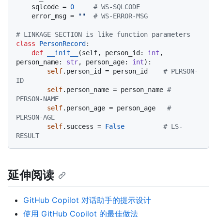
    sqlcode = 
0
# WS-SQLCODE
    error_msg = 
""
# WS-ERROR-MSG
# LINKAGE SECTION is like function parameters
class
PersonRecord
:

def
__init__
(
self, person_id: 
int
, 
person_name: 
str
, person_age: 
int
):

self
.person_id = person_id    
# PERSON-
ID
self
.person_name = person_name 
# 
PERSON-NAME
self
.person_age = person_age   
# 
PERSON-AGE
self
.success = 
False
# LS-
RESULT
延伸阅读
GitHub Copilot 对话助手的提示设计
使用 GitHub Copilot 的最佳做法