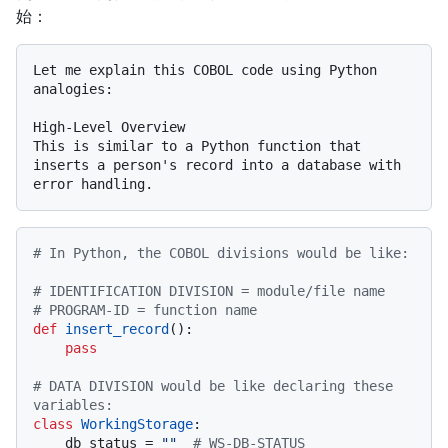
始：
Let me explain this COBOL code using Python 
analogies:

High-Level Overview

This is similar to a Python function that 
inserts a person's record into a database with 
# In Python, the COBOL divisions would be like:
# IDENTIFICATION DIVISION = module/file name
# PROGRAM-ID = function name
def
insert_record
():

pass
# DATA DIVISION would be like declaring these 
variables:
class
WorkingStorage
:

    db_status = 
""
# WS-DB-STATUS