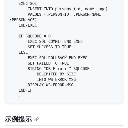
    EXEC SQL

        INSERT INTO persons (id, name, age)

        VALUES (:PERSON-ID, :PERSON-NAME, 
:PERSON-AGE)

    END-EXEC

    IF SQLCODE = 0

        EXEC SQL COMMIT END-EXEC

        SET SUCCESS TO TRUE

    ELSE

        EXEC SQL ROLLBACK END-EXEC

        SET FAILED TO TRUE

        STRING "DB Error: " SQLCODE

            DELIMITED BY SIZE

            INTO WS-ERROR-MSG

        DISPLAY WS-ERROR-MSG

    END-IF

示例提示