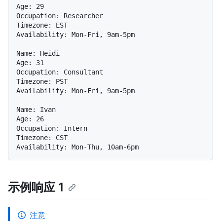
Age: 29

Occupation: Researcher

Timezone: EST

Availability: Mon-Fri, 9am-5pm

Name: Heidi

Age: 31

Occupation: Consultant

Timezone: PST

Availability: Mon-Fri, 9am-5pm

Name: Ivan

Age: 26

Occupation: Intern

Timezone: CST

示例响应 1
注意