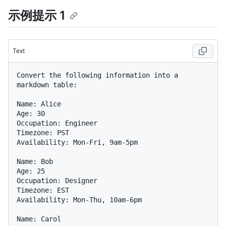
示例提示 1
Text
Convert the following information into a 
markdown table:

Name: Alice  

Age: 30  

Occupation: Engineer

Timezone: PST

Availability: Mon-Fri, 9am-5pm

Name: Bob  

Age: 25  

Occupation: Designer

Timezone: EST

Availability: Mon-Thu, 10am-6pm

Name: Carol  
