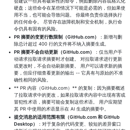
会建议一些具有破坏性的命令，例如删除内容或格式化
硬盘；这些命令在某些情况下可能是必需的，但如果使
用不当，也可能会导致问题。 你最终负责你选择执行
的任何命令。 尽管存在故障机制和安全机制，执行命
令仍具有固有的风险。
PR 摘要的变更行数限制（GitHub.com）
：新增与删
除总计超过 400 行的文件将不纳入摘要生成。
PR 摘要不会自动更新（GitHub.com）
：仅当用户手
动请求拉取请求摘要时才创建。 对拉取请求进行更新
或更改时，不会自动刷新摘要。 用户可以请求新的摘
要，但应仔细查看更新的输出 -- 它具有与原始的不准
确性相同的风险。
** PR 内容（GitHub.com）** 的复制：因为摘要概述
了拉取请求中的更改，如果拉取请求内容中出现有害或
冒犯性术语，摘要可能会复制这些术语。 用户应期望
其 PR 中使用的术语显示在 AI 生成的摘要中。
提交消息的适用范围有限（GitHub.com 和 GitHub
Desktop）
：对于复杂的代码变更、较短的差异窗口