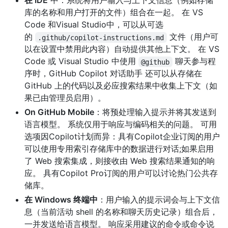
在 IDE
中：系统将用户输入与上下文信息（例如存储
库的名称和用户打开的文件）组合在一起。 在 VS
Code 和Visual Studio中，可以从可选
的
文件（用户可
.github/copilot-instructions.md
以在设置中禁用此内容）自动提供其他上下文。 在 VS
Code 或 Visual Studio 中使用
聊天参与程
@github
序时，GitHub Copilot 对话助手 还可以从存储在
GitHub 上的代码以及必应搜索结果中收集上下文（如
果已由管理员启用）。
On GitHub Mobile
：将预处理输入提示并将其发送到
语言模型。 系统仅用于响应与编码相关的问题。 可用
选项因Copilot计划而异：具有Copilot企业订阅的用户
可以使用专用索引存储库中的数据进行对话;如果启用
了 Web 搜索集成，则接收由 Web 搜索结果通知的响
应。 具有Copilot Pro订阅的用户可以讨论热门公共存
储库。
在 Windows 终端中
：用户输入的提示词会与上下文信
息（当前活动 shell 的名称和聊天历史记录）组合后，
一并发送给语言模型。 响应采用建议的命令或命令说