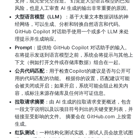
支持，或完全凭空捏造。 幻觉是大型语言模型的已知
风险，也是人工审查 AI 生成的输出非常重要的原因。
大型语言模型（LLM）
：基于大量文本数据训练的神
经网络，可以生成、分析和转换自然语言和代码。
GitHub Copilot 对话助手使用一个或多个 LLM 来处
理提示并生成响应。
Prompt
：提供给 GitHub Copilot 对话助手的输入。
在将提示发送到语言模型之前，系统会将提示与其他上
下文（例如打开文件或存储库数据）组合在一起。
公共代码匹配
：用于检查Copilot的建议是否与公开可
用的代码匹配的功能。 根据你的设置，匹配建议可能
会被关闭或开启；如果开启，系统可能会阻止相关内
容，或标注来源存储库及任何许可证信息。
拉取请求摘要
：由 AI 生成的拉取请求变更概述，包含
一段文字说明以及以项目符号列出的关键变更列表，并
链接至受影响的文件。 摘要会在 GitHub.com 上按需
生成。
红队测试
：一种结构化测试实践，测试人员会故意试图