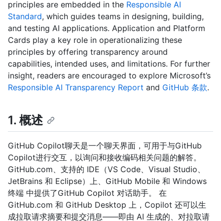
principles are embedded in the
Responsible AI
Standard
, which guides teams in designing, building,
and testing AI applications. Application and Platform
Cards play a key role in operationalizing these
principles by offering transparency around
capabilities, intended uses, and limitations. For further
insight, readers are encouraged to explore Microsoft’s
Responsible AI Transparency Report
and
GitHub 条款
.
1. 概述
GitHub Copilot聊天是一个聊天界面，可用于与GitHub
Copilot进行交互，以询问和接收编码相关问题的解答。
GitHub.com、支持的 IDE（VS Code、Visual Studio、
JetBrains 和 Eclipse）上、GitHub Mobile 和 Windows
终端 中提供了GitHub Copilot 对话助手。 在
GitHub.com 和 GitHub Desktop 上，Copilot 还可以生
成拉取请求摘要和提交消息——即由 AI 生成的、对拉取请