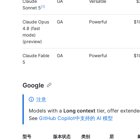
Claude
GA
Versatile
$
1
Sonnet 5
Claude Opus
GA
Powerful
$1
4.8 (fast
mode)
(preview)
Claude Fable
GA
Powerful
$1
5
Google
注意
Models with a
Long context
tier, offer extend
See
GitHub Copilot中支持的 AI 模型
型号
版本状态
类别
层