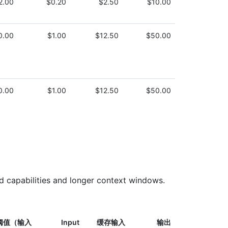
2.00
$0.20
$2.50
$10.00
0.00
$1.00
$12.50
$50.00
0.00
$1.00
$12.50
$50.00
ed capabilities and longer context windows.
阈值（输入
Input
缓存输入
输出