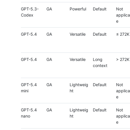
GPT-5.3-
GA
Powerful
Default
Not
Codex
applica
e
GPT-5.4
GA
Versatile
Default
≤ 272K
GPT-5.4
GA
Versatile
Long
> 272K
context
GPT-5.4
GA
Lightweig
Default
Not
mini
ht
applica
e
GPT-5.4
GA
Lightweig
Default
Not
nano
ht
applica
e