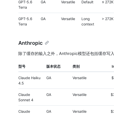
GPT-5.6
GA
Versatile
Default
≤ 272K
Terra
GPT-5.6
GA
Versatile
Long
> 272K
Terra
context
Anthropic
除了缓存的输入之外，Anthropic模型还包括缓存写
型号
版本状态
类别
I
Claude Haiku
GA
Versatile
$
4.5
Claude
GA
Versatile
$
Sonnet 4
Claude
GA
Versatile
$