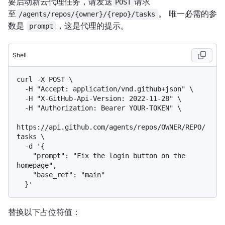
要启动新云代理任务，请发送
请求
POST
至
。 唯一必需的参
/agents/repos/{owner}/{repo}/tasks
数是
，这是代理的提示。
prompt
Shell
curl -X POST \

  -H "Accept: application/vnd.github+json" \

  -H "X-GitHub-Api-Version: 2022-11-28" \

  -H "Authorization: Bearer YOUR-TOKEN" \

https://api.github.com/agents/repos/OWNER/REPO/
tasks \

  -d '{

    "prompt": "Fix the login button on the 
homepage",

    "base_ref": "main"

替换以下占位符值：