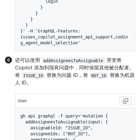
          login

        }

      }

    }

  }

}' -H 'GraphQL-Features: 
issues_copilot_assignment_api_support,codin
还可以使用
突变将
addAssigneesToAssignable
Copilot 添加到现有问题中，同时保留其他被分配者。
将
替换为问题 ID，将
替换为机器
ISSUE_ID
BOT_ID
人 ID。
Shell
gh api graphql -f query='mutation {

  addAssigneesToAssignable(input: {

    assignableId: "ISSUE_ID",

    assigneeIds: ["BOT_ID"],

    agentAssignment: {
