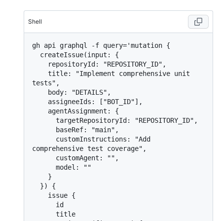
Shell
gh api graphql -f query='mutation {

  createIssue(input: {

    repositoryId: "REPOSITORY_ID",

    title: "Implement comprehensive unit 
tests",

    body: "DETAILS",

    assigneeIds: ["BOT_ID"],

    agentAssignment: {

      targetRepositoryId: "REPOSITORY_ID",

      baseRef: "main",

      customInstructions: "Add 
comprehensive test coverage",

      customAgent: "",

      model: ""

    }

  }) {

    issue {

      id

      title
