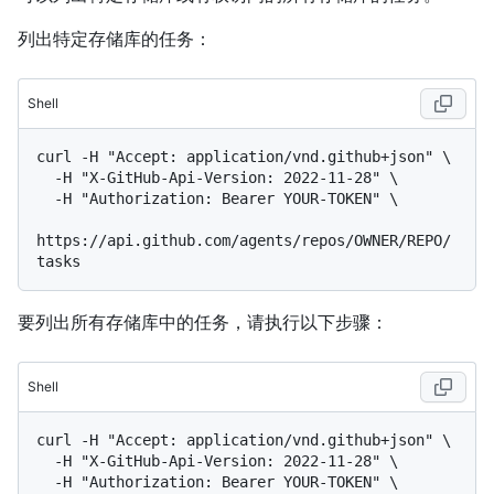
列出特定存储库的任务：
Shell
curl -H "Accept: application/vnd.github+json" \

  -H "X-GitHub-Api-Version: 2022-11-28" \

  -H "Authorization: Bearer YOUR-TOKEN" \

https://api.github.com/agents/repos/OWNER/REPO/
要列出所有存储库中的任务，请执行以下步骤：
Shell
curl -H "Accept: application/vnd.github+json" \

  -H "X-GitHub-Api-Version: 2022-11-28" \

  -H "Authorization: Bearer YOUR-TOKEN" \
