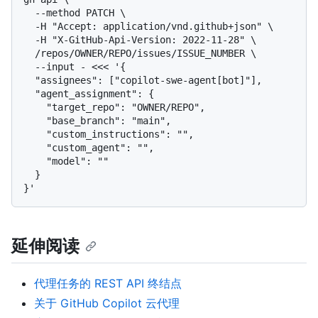
  --method PATCH \

  -H "Accept: application/vnd.github+json" \

  -H "X-GitHub-Api-Version: 2022-11-28" \

  /repos/OWNER/REPO/issues/ISSUE_NUMBER \

  --input - <<< '{

  "assignees": ["copilot-swe-agent[bot]"],

  "agent_assignment": {

    "target_repo": "OWNER/REPO",

    "base_branch": "main",

    "custom_instructions": "",

    "custom_agent": "",

    "model": ""

  }

延伸阅读
代理任务的 REST API 终结点
关于 GitHub Copilot 云代理