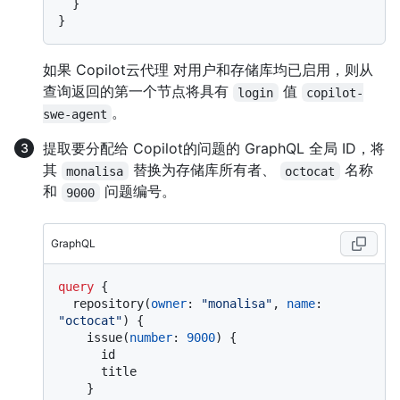
}
}
如果 Copilot云代理 对用户和存储库均已启用，则从
查询返回的第一个节点将具有
值
login
copilot-
。
swe-agent
提取要分配给 Copilot的问题的 GraphQL 全局 ID，将
其
替换为存储库所有者、
名称
monalisa
octocat
和
问题编号。
9000
GraphQL
query
{
  repository
(
owner
:
"monalisa"
, 
name
:
"octocat"
)
{
    issue
(
number
:
9000
)
{
      id

      title

}