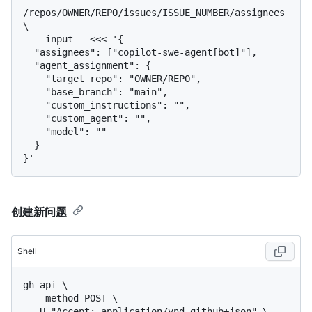
/repos/OWNER/REPO/issues/ISSUE_NUMBER/assignees 
\

  --input - <<< '{

  "assignees": ["copilot-swe-agent[bot]"],

  "agent_assignment": {

    "target_repo": "OWNER/REPO",

    "base_branch": "main",

    "custom_instructions": "",

    "custom_agent": "",

    "model": ""

  }

创建新问题
Shell
gh api \

  --method POST \

  -H "Accept: application/vnd.github+json" \
