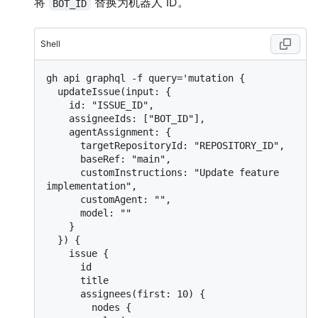
将
替换为机器人 ID。
BOT_ID
Shell
gh api graphql -f query='mutation {

  updateIssue(input: {

    id: "ISSUE_ID",

    assigneeIds: ["BOT_ID"],

    agentAssignment: {

      targetRepositoryId: "REPOSITORY_ID",

      baseRef: "main",

      customInstructions: "Update feature 
implementation",

      customAgent: "",

      model: ""

    }

  }) {

    issue {

      id

      title

      assignees(first: 10) {

        nodes {
