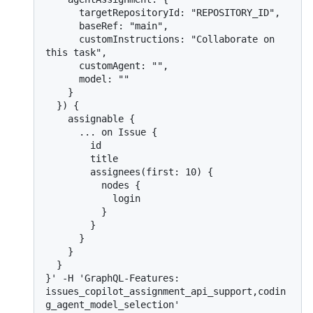
      targetRepositoryId: "REPOSITORY_ID",

      baseRef: "main",

      customInstructions: "Collaborate on 
this task",

      customAgent: "",

      model: ""

    }

  }) {

    assignable {

      ... on Issue {

        id

        title

        assignees(first: 10) {

          nodes {

            login

          }

        }

      }

    }

  }

}' -H 'GraphQL-Features: 
issues_copilot_assignment_api_support,codin