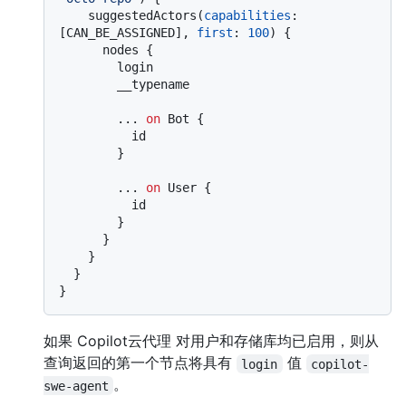
    suggestedActors
(
capabilities
:
[
CAN_BE_ASSIGNED
]
, 
first
:
100
)
{
      nodes 
{
        login

        __typename

...
on
 Bot 
{
          id

}
...
on
 User 
{
          id

}
}
}
}
}
如果 Copilot云代理 对用户和存储库均已启用，则从
查询返回的第一个节点将具有
值
login
copilot-
。
swe-agent