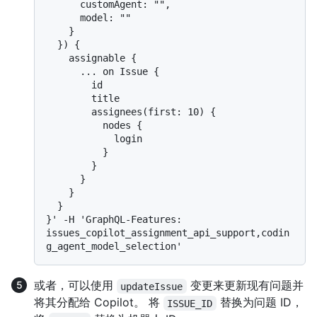
      customAgent: "",

      model: ""

    }

  }) {

    assignable {

      ... on Issue {

        id

        title

        assignees(first: 10) {

          nodes {

            login

          }

        }

      }

    }

  }

}' -H 'GraphQL-Features: 
issues_copilot_assignment_api_support,codin
或者，可以使用
变更来更新现有问题并
updateIssue
将其分配给 Copilot。 将
替换为问题 ID，
ISSUE_ID