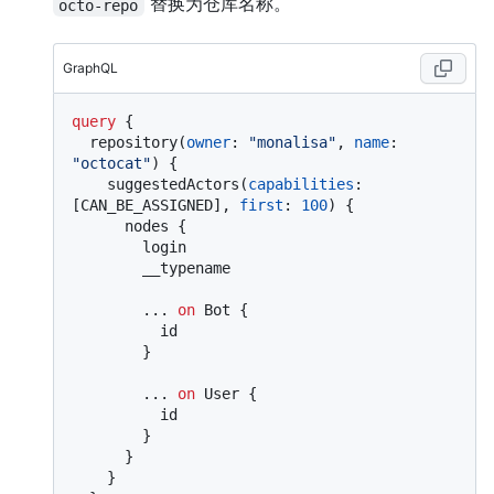
替换为仓库名称。
octo-repo
GraphQL
query
{
  repository
(
owner
:
"monalisa"
, 
name
:
"octocat"
)
{
    suggestedActors
(
capabilities
:
[
CAN_BE_ASSIGNED
]
, 
first
:
100
)
{
      nodes 
{
        login

        __typename

...
on
 Bot 
{
          id

}
...
on
 User 
{
          id

}
}
}