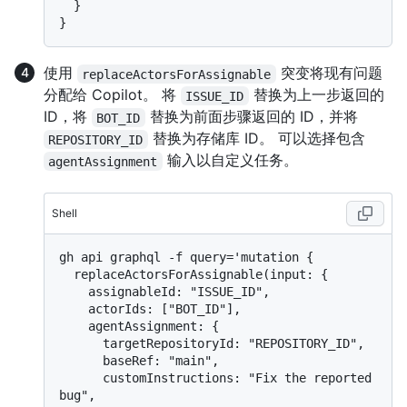
}
}
使用
突变将现有问题
replaceActorsForAssignable
分配给 Copilot。 将
替换为上一步返回的
ISSUE_ID
ID，将
替换为前面步骤返回的 ID，并将
BOT_ID
替换为存储库 ID。 可以选择包含
REPOSITORY_ID
输入以自定义任务。
agentAssignment
Shell
gh api graphql -f query='mutation {

  replaceActorsForAssignable(input: {

    assignableId: "ISSUE_ID",

    actorIds: ["BOT_ID"],

    agentAssignment: {

      targetRepositoryId: "REPOSITORY_ID",

      baseRef: "main",

      customInstructions: "Fix the reported 
bug",
