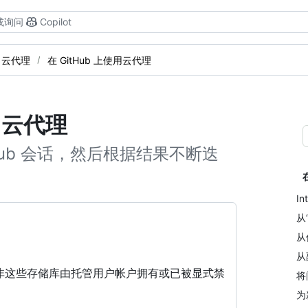
或询问
Copilot
云代理
在 GitHub 上使用云代理
t 云代理
itHub 会话，然后根据结果不断迭
In
从
从
从
除非这些存储库由托管用户帐户拥有或已被显式禁
将
为