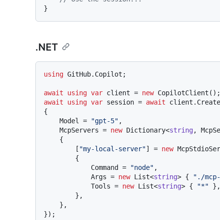
.NET
using
 GitHub.Copilot;

await
using
var
 client = 
new
await
using
var
 session = 
await
 client.Creat
{

    Model = 
"gpt-5"
,

    McpServers = 
new
 Dictionary<
string
, McpSe
    {

        [
"my-local-server"
] = 
new
 McpStdioSer
        {

            Command = 
"node"
,

            Args = 
new
 List<
string
> { 
"./mcp
            Tools = 
new
 List<
string
> { 
"*"
 },
        },

    },
