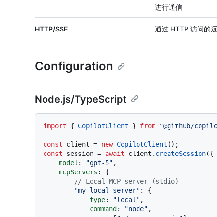
进行通信
HTTP/SSE
通过 HTTP 访问的
Configuration
Node.js/TypeScript
import
 { 
CopilotClient
 } 
from
"@github/copil
const
 client = 
new
CopilotClient
const
 session = 
await
 client.
createSession
({

model
: 
"gpt-5"
,

mcpServers
: {

// Local MCP server (stdio)
"my-local-server"
: {

type
: 
"local"
,

command
: 
"node"
,
