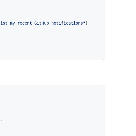
List my recent GitHub notifications"
)

o"