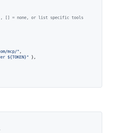
s, [] = none, or list specific tools
com/mcp/"
,

rer ${TOKEN}"
 },


