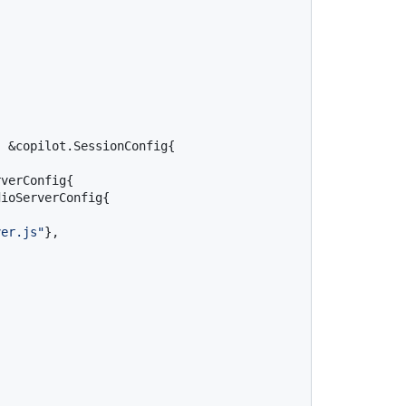


verConfig{

ioServerConfig{

ver.js"
},
