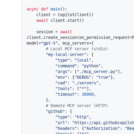
async
def
main
():

    client = CopilotClient()

await
 client.start()

    session = 
await
client.create_session(on_permission_request=P
model=
"gpt-5"
, mcp_servers={

# Local MCP server (stdio)
"my-local-server"
: {

"type"
: 
"local"
,

"command"
: 
"python"
,

"args"
: [
"./mcp_server.py"
],

"env"
: {
"DEBUG"
: 
"true"
},

"cwd"
: 
"./servers"
,

"tools"
: [
"*"
],

"timeout"
: 
30000
,

        },

# Remote MCP server (HTTP)
"github"
: {

"type"
: 
"http"
,

"url"
: 
"https://api.githubcopilo
"headers"
: {
"Authorization"
: 
"Be
"tools"
: [
"*"
],
