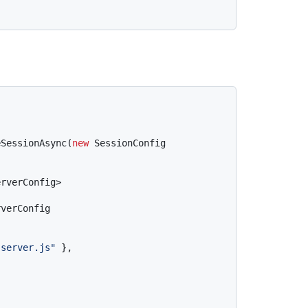
eSessionAsync(
new
 SessionConfig

rverConfig>

verConfig

-server.js"
 },


