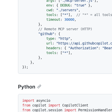
args
: [
"./mcp-server.js"
],

env
: { 
DEBUG
: 
"true"
 },

cwd
: 
"./servers"
,

tools
: [
"*"
],  
// "*" = all tool
timeout
: 
30000
,

        },

// Remote MCP server (HTTP)
"github"
: {

type
: 
"http"
,

url
: 
"https://api.githubcopilot.
headers
: { 
"Authorization"
: 
"Bea
tools
: [
"*"
],

        },

    },

Python
import
from
 copilot 
import
from
 copilot.session 
import
 PermissionHandler