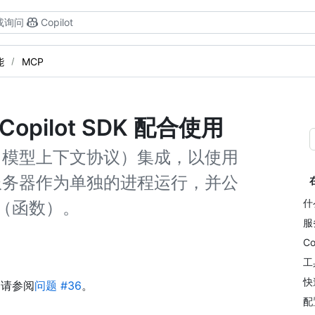
或询问
Copilot
能
MCP
Copilot SDK 配合使用
（模型上下文协议）集成，以使用
 服务器作为单独的进程运行，并公
什
具（函数）。
服
Co
工
快
，请参阅
问题 #36
。
配