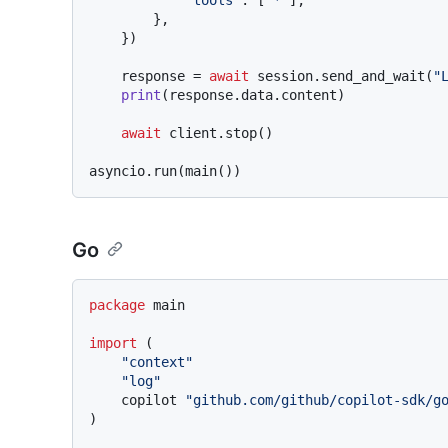
        },

    })

    response = 
await
 session.send_and_wait(
"
print
(response.data.content)

await
 client.stop()

Go
package
 main

import
 (

"context"
"log"
    copilot 
"github.com/github/copilot-sdk/g
)
