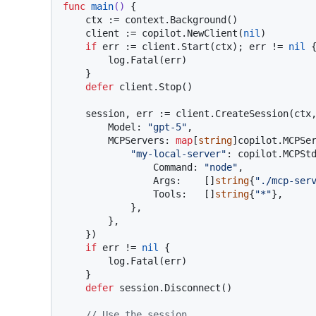
func
main
()
 {

    ctx := context.Background()

    client := copilot.NewClient(
nil
)

if
 err := client.Start(ctx); err != 
nil
 {
        log.Fatal(err)

    }

defer
 client.Stop()

    session, err := client.CreateSession(ctx, &copilot.SessionConfig{

        Model: 
"gpt-5"
,

        MCPServers: 
map
[
string
]copilot.MCPSer
"my-local-server"
: copilot.MCPStd
                Command: 
"node"
,

                Args:    []
string
{
"./mcp-ser
                Tools:   []
string
{
"*"
},

            },

        },

    })

if
 err != 
nil
 {

        log.Fatal(err)

    }

defer
 session.Disconnect()

// Use the session...