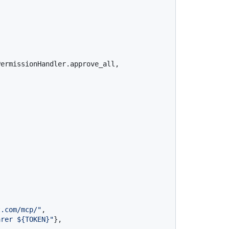
ermissionHandler.approve_all, 
t.com/mcp/"
,

arer ${TOKEN}"
},
