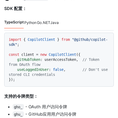
SDK 配置：
TypeScript
Python
Go
.NET
Java
代码语言 navigation
import
 { 
CopilotClient
 } 
from
"@github/copilot-
sdk"
;

const
 client = 
new
CopilotClient
({

gitHubToken
: userAccessToken,  
// Token 
from OAuth flow
useLoggedInUser
: 
false
,        
// Don't use 
stored CLI credentials
支持的令牌类型：
- OAuth 用户访问令牌
gho_
- GitHub应用用户访问令牌
ghu_