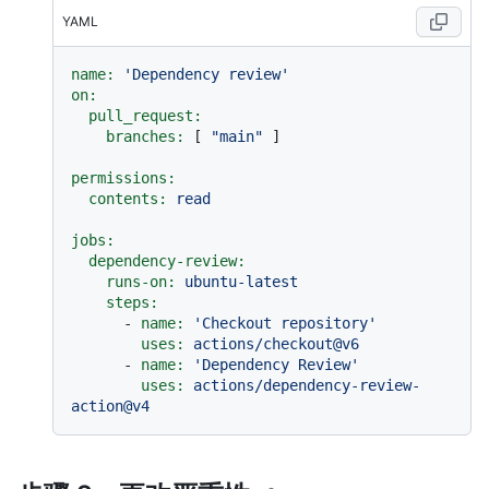
YAML
name:
'Dependency review'
on:
pull_request:
branches:
 [ 
"main"
 ]

permissions:
contents:
read
jobs:
dependency-review:
runs-on:
ubuntu-latest
steps:
-
name:
'Checkout repository'
uses:
actions/checkout@v6
-
name:
'Dependency Review'
uses:
actions/dependency-review-
action@v4