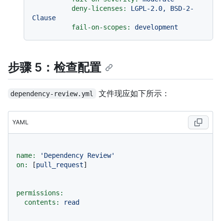
deny-licenses:
LGPL-2.0,
BSD-2-
Clause
fail-on-scopes:
development
步骤 5：检查配置
文件现应如下所示：
dependency-review.yml
YAML
name:
'Dependency Review'
on:
 [
pull_request
]

permissions:
contents:
read