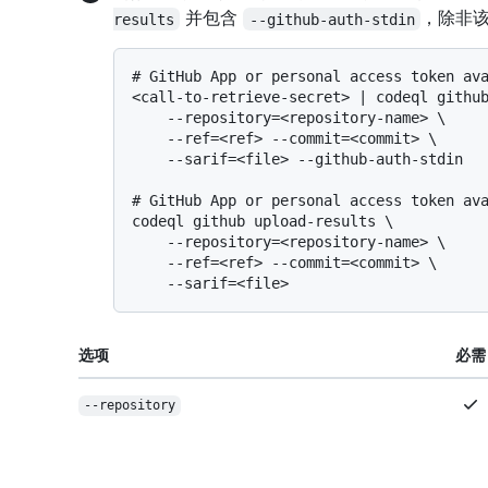
并包含
，除非
results
--github-auth-stdin
# 
GitHub App or personal access token av
<call-to-retrieve-secret> | codeql github
    --repository=<repository-name> \

    --ref=<ref> --commit=<commit> \

# 
GitHub App or personal access token av
codeql github upload-results \

    --repository=<repository-name> \

    --ref=<ref> --commit=<commit> \

选项
必需
--repository