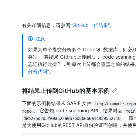
有关详细信息，请参阅“
GitHub上传结果
”。
注意
如果为单个提交分析多个 CodeQL 数据库，则必
类别。 将结果 GitHub上传到后， code sca
忘记执行此操作，则每次上传都会覆盖之前的结果。
分析代码
”。
将结果上传到GitHub的基本示例
下面的示例将结果从 SARIF 文件
temp/example-rep
。 它告知 code scanning API，结果对应
repo
main
。 该示
deb275d2d5fe9a522a0b7bd8b6b6a1c939552718
是为使用GitHub的REST API身份验证而创建，并使