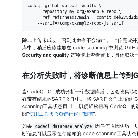
codeql github upload-results \

    --repository=my-org/example-repo \

    --ref=refs/heads/main --commit=deb275d2d5fe9a522a0b7bd8b6b6a1c939552718 \

除非上传未成功，否则此命令不会输出。 上传完成并
库中，稍后应该能够在 code scanning 中浏览 G
Security and quality
选项卡上查看警报，具体取决
在分析失败时，将诊断信息上传到Gi
当CodeQL CLI成功分析一个数据库后，它会收
在带有结果的SARIF文件中。 将 SARIF 文件上传到 
scanning工具状态页 上，以便轻松查看 CodeQ
阅“
使用工具状态页进行代码扫描
”。
如果
因任何原因失败，则没
codeql database analyze
断信息可以显示在存储库的 code scanning工