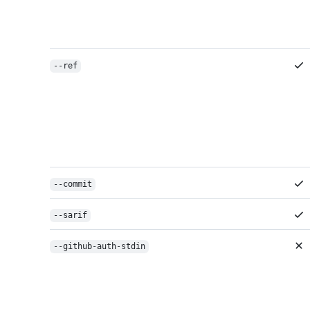
--ref
--commit
--sarif
--github-auth-stdin