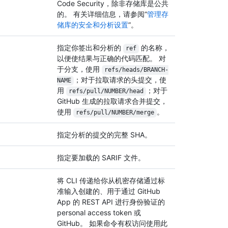
Code Security，除非存储库是公共
的。 有关详细信息，请参阅“
管理存
储库的安全和分析设置
”。
指定你签出和分析的
的名称，
ref
以便使结果与正确的代码匹配。 对
于分支，使用
refs/
heads/
BRANCH-
；对于拉取请求的头提交，使
NAME
用
；对于
refs/
pull/
NUMBER/
head
GitHub 生成的拉取请求合并提交，
使用
。
refs/
pull/
NUMBER/
merge
指定分析的提交的完整 SHA。
指定要加载的 SARIF 文件。
将 CLI 传递给你从机密存储通过标
准输入创建的、用于通过 GitHub
App 的 REST API 进行身份验证的
personal access token 或
GitHub。 如果命令有权访问使用此