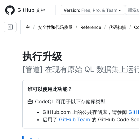
Skip
to
GitHub 文档
搜索
Version:
Free, Pro, & Team
main
content
主
安全性和代码质量
Reference
代码扫描
C
执行升级
[管道] 在现有原始 QL 数据集上
谁可以使用此功能？
CodeQL 可用于以下存储库类型：
GitHub.com 上的公共存储库，请参阅
Git
启用了
GitHub Team
的 GitHub Code 