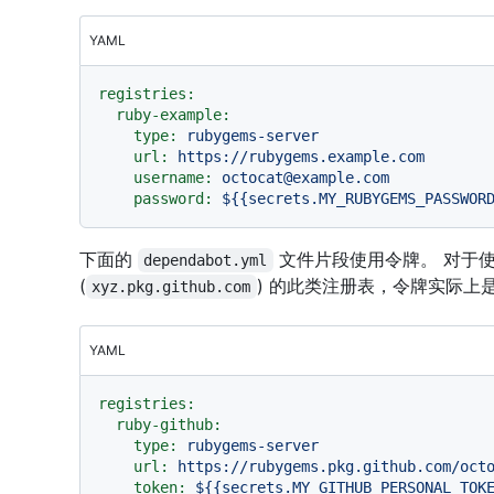
YAML
registries:
ruby-example:
type:
rubygems-server
url:
https://rubygems.example.com
username:
octocat@example.com
password:
${{secrets.MY_RUBYGEMS_PASSWOR
下面的
文件片段使用令牌。 对于使用 G
dependabot.yml
(
) 的此类注册表，令牌实际上是 GitHu
xyz.pkg.github.com
YAML
registries:
ruby-github:
type:
rubygems-server
url:
https://rubygems.pkg.github.com/oct
token:
${{secrets.MY_GITHUB_PERSONAL_TOK