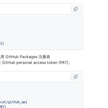
D}}
itHub Packages 注册表
b personal access token (PAT)。
ocat/github_api
EN}}