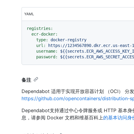
YAML
registries:
ecr-docker:
type:
docker-registry
url:
https://1234567890.dkr.ecr.us-east-
username:
${{secrets.ECR_AWS_ACCESS_KEY_
password:
${{secrets.ECR_AWS_SECRET_ACCE
备注
Dependabot 适用于实现开放容器计划 （OCI
https://github.com/opencontainers/distribution-
Dependabot支持通过中心令牌服务或 HTTP 
息，请参阅 Docker 文档和维基百科上
的基本访问身