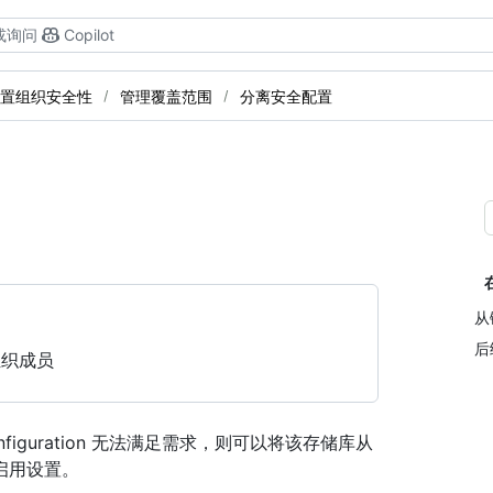
或询问
Copilot
置组织安全性
管理覆盖范围
分离安全配置
。
从链
后
组织成员
nfiguration 无法满足需求，则可以将该存储库从
启用设置。