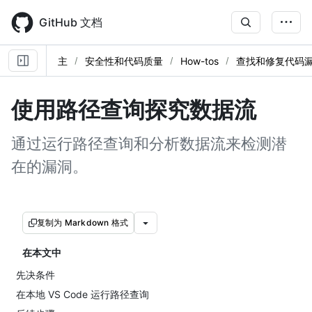
Skip
to
GitHub 文档
main
content
主
安全性和代码质量
How-tos
查找和修复代码
使用路径查询探究数据流
通过运行路径查询和分析数据流来检测潜
在的漏洞。
复制为 Markdown 格式
在本文中
先决条件
在本地 VS Code 运行路径查询