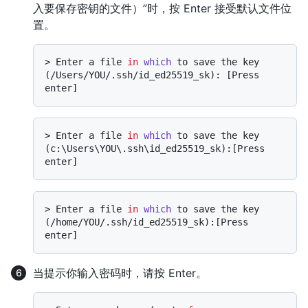
入要保存密钥的文件）”时，按 Enter 接受默认文件位
置。
> 
Enter a file 
in
which
 to save the key 
(/Users/YOU/.ssh/id_ed25519_sk): [Press 
enter]
> 
Enter a file 
in
which
 to save the key 
(c:\Users\YOU\.ssh\id_ed25519_sk):[Press 
enter]
> 
Enter a file 
in
which
 to save the key 
(/home/YOU/.ssh/id_ed25519_sk):[Press 
enter]
当提示你输入密码时，请按 Enter。