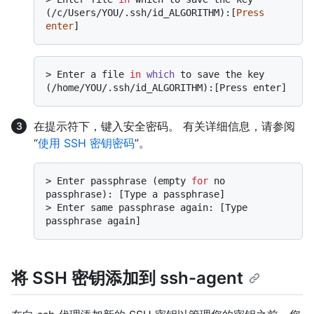
(/c/Users/YOU/.ssh/id_ALGORITHM):[
Press
enter
> 
Enter a file 
in
which
 to save the key 
(/home/YOU/.ssh/id_ALGORITHM):[Press enter]
在提示符下，键入安全密码。 有关详细信息，请参阅
“
使用 SSH 密钥密码
”。
> 
Enter passphrase (empty 
for
 no 
passphrase): [Type a passphrase]
> 
Enter same passphrase again: [Type 
passphrase again]
将 SSH 密钥添加到 ssh-agent