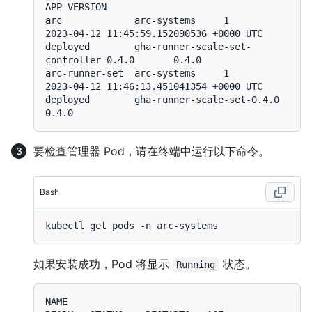
APP VERSION

arc             arc-systems     1               
2023-04-12 11:45:59.152090536 +0000 UTC 
deployed        gha-runner-scale-set-
controller-0.4.0       0.4.0

arc-runner-set  arc-systems     1               
2023-04-12 11:46:13.451041354 +0000 UTC 
deployed        gha-runner-scale-set-0.4.0                  
要检查管理器 Pod，请在终端中运行以下命令。
Bash
如果安装成功，Pod 将显示
状态。
Running
NAME                                                   