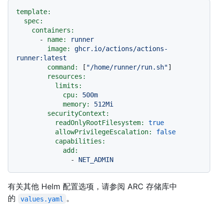
template:
spec:
containers:
-
name:
runner
image:
ghcr.io/actions/actions-
runner:latest
command:
 [
"/home/runner/run.sh"
]

resources:
limits:
cpu:
500m
memory:
512Mi
securityContext:
readOnlyRootFilesystem:
true
allowPrivilegeEscalation:
false
capabilities:
add:
-
NET_ADMIN
有关其他 Helm 配置选项，请参阅 ARC 存储库中
的
。
values.yaml