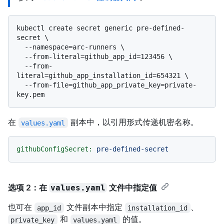
kubectl create secret generic pre-defined-
secret \

  --namespace=arc-runners \

  --from-literal=github_app_id=123456 \

  --from-
literal=github_app_installation_id=654321 \

  --from-file=github_app_private_key=private-
在
副本中，以引用形式传递机密名称。
values.yaml
githubConfigSecret:
pre-defined-secret
选项 2：在
文件中指定值
values.yaml
也可在
文件副本中指定
、
app_id
installation_id
和
的值。
private_key
values.yaml