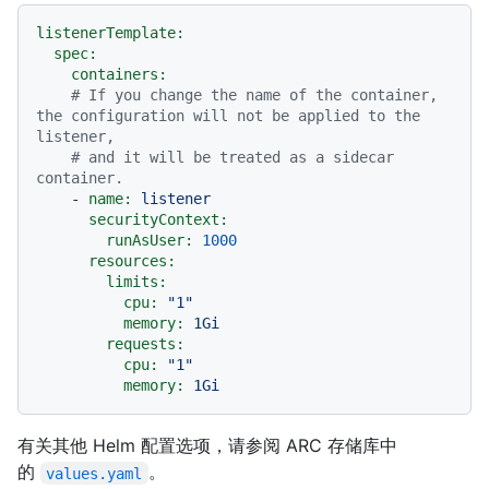
listenerTemplate:
spec:
containers:
# If you change the name of the container, 
the configuration will not be applied to the 
listener,
# and it will be treated as a sidecar 
container.
-
name:
listener
securityContext:
runAsUser:
1000
resources:
limits:
cpu:
"1"
memory:
1Gi
requests:
cpu:
"1"
memory:
1Gi
有关其他 Helm 配置选项，请参阅 ARC 存储库中
的
。
values.yaml