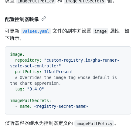
设置
和
值。
imagePullPolicy
imagePullSecrets
配置控制器映像
可更新
文件的副本并设置
属性，如
values.yaml
image
下所示。
image:
repository:
"custom-registry.io/gha-runner-
scale-set-controller"
pullPolicy:
IfNotPresent
# Overrides the image tag whose default is 
the chart appVersion.
tag:
"0.4.0"
imagePullSecrets:
-
name:
<registry-secret-name>
侦听器容器继承为控制器定义的
。
imagePullPolicy