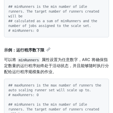
## minRunners is the min number of idle 
runners. The target number of runners created 
will be
## calculated as a sum of minRunners and the 
number of jobs assigned to the scale set.
# minRunners: 0
示例：运行程序数下限
可以将
属性设置为任意数字，ARC 将确保指
minRunners
定数量的运行程序始终处于活动状态，并且能够随时执行分
配给运行程序规模集的作业。
## maxRunners is the max number of runners the 
auto scaling runner set will scale up to.
# maxRunners: 0
## minRunners is the min number of idle 
runners. The target number of runners created 