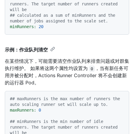
runners. The target number of runners created 
will be
## calculated as a sum of minRunners and the 
number of jobs assigned to the scale set.
minRunners:
20
示例：作业队列清空
在某些情况下，可能需要清空作业队列来排查问题或对群集
执行维护。 如果将这两个属性均设置为
，当有新任务可
0
用并被分配时，Actions Runner Controller 将不会创建新
的运行器 Pod。
## maxRunners is the max number of runners the 
auto scaling runner set will scale up to.
maxRunners:
0
## minRunners is the min number of idle 
runners. The target number of runners created 
will be