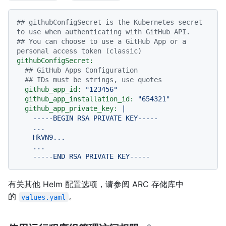
## githubConfigSecret is the Kubernetes secret 
to use when authenticating with GitHub API.
## You can choose to use a GitHub App or a 
personal access token (classic)
githubConfigSecret:
## GitHub Apps Configuration
## IDs must be strings, use quotes
github_app_id:
"123456"
github_app_installation_id:
"654321"
github_app_private_key:
|

    -----BEGIN RSA PRIVATE KEY-----

    ...

    HkVN9...

    ...

有关其他 Helm 配置选项，请参阅 ARC 存储库中
的
。
values.yaml