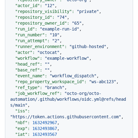
"actor_id":
"12"
,

"repository_visibility":
"private"
,

"repository_id":
"74"
,

"repository_owner_id":
"65"
,

"run_id":
"example-run-id"
,

"run_number":
"10"
,

"run_attempt":
"2"
,

"runner_environment":
"github-hosted"
,

"actor":
"octocat"
,

"workflow":
"example-workflow"
,

"head_ref":
""
,

"base_ref":
""
,

"event_name":
"workflow_dispatch"
,

"repo_property_workspace_id":
"ws-abc123"
,

"ref_type":
"branch"
,

"job_workflow_ref":
"octo-org/octo-
automation/.github/workflows/oidc.yml@refs/head
s/main"
,

"iss":
"https://token.actions.githubusercontent.com"
,

"nbf":
1632492967
,

"exp":
1632493867
,

"iat":
1632493567