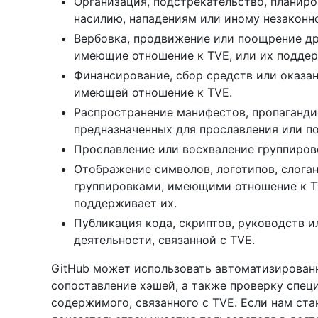
Организация, подстрекательство, планир
насилию, нападениям или иному незаконн
Вербовка, продвижение или поощрение др
имеющие отношение к TVE, или их поддер
Финансирование, сбор средств или оказа
имеющей отношение к TVE.
Распространение манифестов, пропаганди
предназначенных для прославления или п
Прославление или восхваление группирово
Отображение символов, логотипов, слоган
группировками, имеющими отношение к TV
поддерживает их.
Публикация кода, скриптов, руководств 
деятельности, связанной с TVE.
GitHub может использовать автоматизирован
сопоставление хэшей, а также проверку спец
содержимого, связанного с TVE. Если нам ста