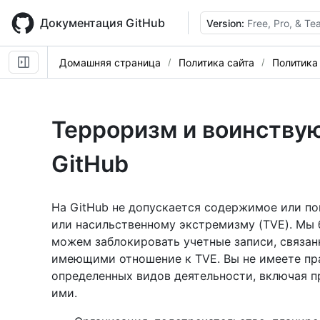
Skip
to
Документация GitHub
Version:
Free, Pro, & T
main
content
Домашняя страница
Политика сайта
Политика
Терроризм и воинству
GitHub
На GitHub не допускается содержимое или п
или насильственному экстремизму (TVE). Мы 
можем заблокировать учетные записи, связан
имеющими отношение к TVE. Вы не имеете пра
определенных видов деятельности, включая п
ими.