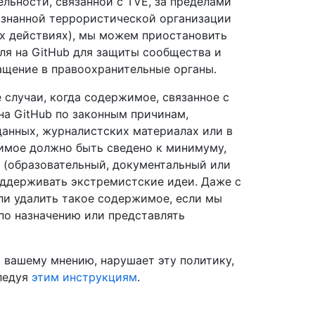
ельности, связанной с TVE, за пределами
изнанной террористической организации
ых действиях), мы можем приостановить
еля на GitHub для защиты сообщества и
ащение в правоохранительные органы.
 случаи, когда содержимое, связанное с
а GitHub по законным причинам,
данных, журналистских материалах или в
имое должно быть сведено к минимуму,
 (образовательный, документальный или
оддерживать экстремистские идеи. Даже с
ли удалить такое содержимое, если мы
 по назначению или представлять
 вашему мнению, нарушает эту политику,
следуя
этим инструкциям
.