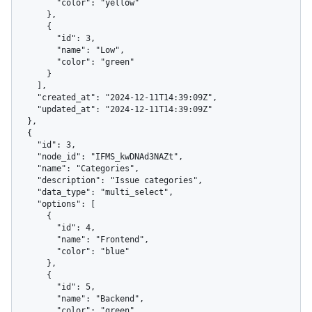
        "color": "yellow"

      },

      {

        "id": 3,

        "name": "Low",

        "color": "green"

      }

    ],

    "created_at": "2024-12-11T14:39:09Z",

    "updated_at": "2024-12-11T14:39:09Z"

  },

  {

    "id": 3,

    "node_id": "IFMS_kwDNAd3NAZt",

    "name": "Categories",

    "description": "Issue categories",

    "data_type": "multi_select",

    "options": [

      {

        "id": 4,

        "name": "Frontend",

        "color": "blue"

      },

      {

        "id": 5,

        "name": "Backend",

        "color": "green"
