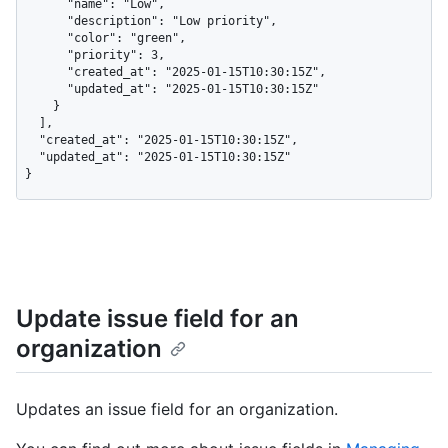
      "name": "Low",

      "description": "Low priority",

      "color": "green",

      "priority": 3,

      "created_at": "2025-01-15T10:30:15Z",

      "updated_at": "2025-01-15T10:30:15Z"

    }

  ],

  "created_at": "2025-01-15T10:30:15Z",

  "updated_at": "2025-01-15T10:30:15Z"

}
Update issue field for an
organization
Updates an issue field for an organization.