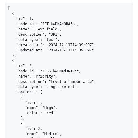
[

  {

    "id": 1,

    "node_id": "IFT_kwDNAd3NAZo",

    "name": "Text field",

    "description": "DRI",

    "data_type": "text",

    "created_at": "2024-12-11T14:39:09Z",

    "updated_at": "2024-12-11T14:39:09Z"

  },

  {

    "id": 2,

    "node_id": "IFSS_kwDNAd3NAZs",

    "name": "Priority",

    "description": "Level of importance",

    "data_type": "single_select",

    "options": [

      {

        "id": 1,

        "name": "High",

        "color": "red"

      },

      {

        "id": 2,

        "name": "Medium",
