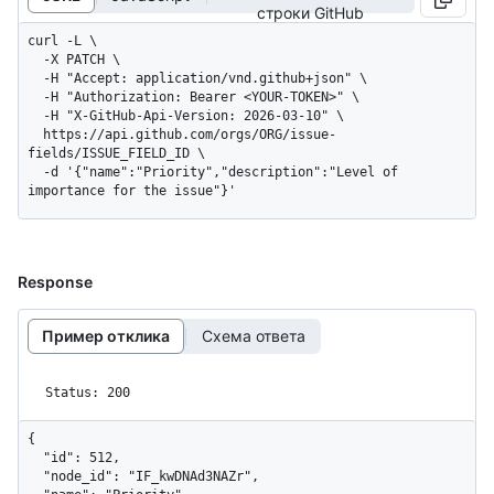
строки GitHub
curl -L \

  -X PATCH \

  -H "Accept: application/vnd.github+json" \

  -H "Authorization: Bearer <YOUR-TOKEN>" \

  -H "X-GitHub-Api-Version: 2026-03-10" \

  https://api.github.com/orgs/ORG/issue-
fields/ISSUE_FIELD_ID \

  -d '{"name":"Priority","description":"Level of 
importance for the issue"}'
Response
Пример отклика
Схема ответа
Status: 200
{

  "id": 512,

  "node_id": "IF_kwDNAd3NAZr",
