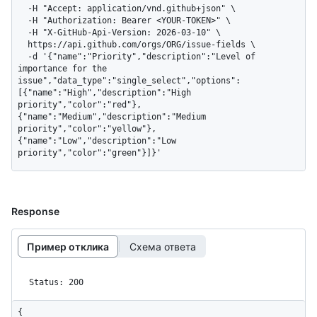
  -H "Accept: application/vnd.github+json" \

  -H "Authorization: Bearer <YOUR-TOKEN>" \

  -H "X-GitHub-Api-Version: 2026-03-10" \

  https://api.github.com/orgs/ORG/issue-fields \

  -d '{"name":"Priority","description":"Level of 
importance for the 
issue","data_type":"single_select","options":
[{"name":"High","description":"High 
priority","color":"red"},
{"name":"Medium","description":"Medium 
priority","color":"yellow"},
{"name":"Low","description":"Low 
priority","color":"green"}]}'
Response
Пример отклика
Схема ответа
Status: 200
{
