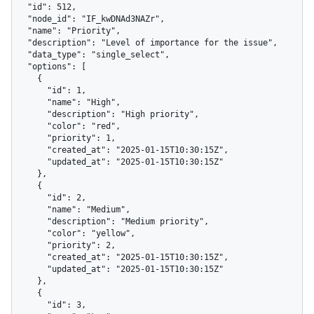
  "id": 512,

  "node_id": "IF_kwDNAd3NAZr",

  "name": "Priority",

  "description": "Level of importance for the issue",

  "data_type": "single_select",

  "options": [

    {

      "id": 1,

      "name": "High",

      "description": "High priority",

      "color": "red",

      "priority": 1,

      "created_at": "2025-01-15T10:30:15Z",

      "updated_at": "2025-01-15T10:30:15Z"

    },

    {

      "id": 2,

      "name": "Medium",

      "description": "Medium priority",

      "color": "yellow",

      "priority": 2,

      "created_at": "2025-01-15T10:30:15Z",

      "updated_at": "2025-01-15T10:30:15Z"

    },

    {

      "id": 3,
