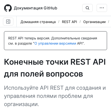
Skip
to
Документация GitHub
main
content
Домашняя страница
REST API
Организации
Имя., Тип,
Имя., Тип,
Имя., Тип,
Имя., Тип,
Имя., Тип,
Имя., Тип,
Имя., Тип,
Имя., Тип,
Имя., Тип,
Имя., Тип,
Description
Description
Description
Description
Description
Description
Description
Description
Description
Description
REST API теперь версия.
Дополнительные сведения
см. в разделе "
О управлении версиями
API".
Конечные точки REST API
для полей вопросов
Используйте API REST для создания и
управления полями проблем для
организации.