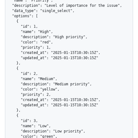
  "name": "Priority",

  "description": "Level of importance for the issue",

  "data_type": "single_select",

  "options": [

    {

      "id": 1,

      "name": "High",

      "description": "High priority",

      "color": "red",

      "priority": 1,

      "created_at": "2025-01-15T10:30:15Z",

      "updated_at": "2025-01-15T10:30:15Z"

    },

    {

      "id": 2,

      "name": "Medium",

      "description": "Medium priority",

      "color": "yellow",

      "priority": 2,

      "created_at": "2025-01-15T10:30:15Z",

      "updated_at": "2025-01-15T10:30:15Z"

    },

    {

      "id": 3,

      "name": "Low",

      "description": "Low priority",

      "color": "green",
