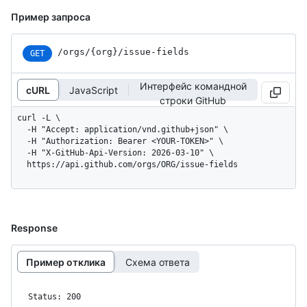
Пример запроса
/orgs/{org}/issue-fields
GET
Интерфейс командной
cURL
JavaScript
строки GitHub
curl -L \

  -H "Accept: application/vnd.github+json" \

  -H "Authorization: Bearer <YOUR-TOKEN>" \

  -H "X-GitHub-Api-Version: 2026-03-10" \

  https://api.github.com/orgs/ORG/issue-fields
Response
Пример отклика
Схема ответа
Status: 200