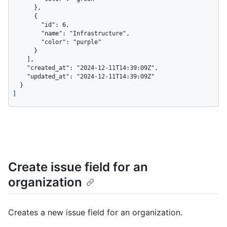
      },

      {

        "id": 6,

        "name": "Infrastructure",

        "color": "purple"

      }

    ],

    "created_at": "2024-12-11T14:39:09Z",

    "updated_at": "2024-12-11T14:39:09Z"

  }

]
Create issue field for an
organization
Creates a new issue field for an organization.