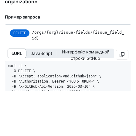
organization»
Пример запроса
/orgs
/{org}
/issue-fields
/{issue_
field_
DELETE
id}
Интерфейс командной
cURL
JavaScript
строки GitHub
curl -L \

  -X DELETE \

  -H "Accept: application/vnd.github+json" \

  -H "Authorization: Bearer <YOUR-TOKEN>" \

  -H "X-GitHub-Api-Version: 2026-03-10" \

  https://api.github.com/orgs/ORG/issue-
fields/ISSUE_FIELD_ID
A header with no content is returned.