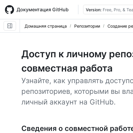
Skip
to
Документация GitHub
Version:
Free, Pro, & T
main
content
Домашняя страница
Репозитории
Создание ре
Доступ к личному репо
совместная работа
Узнайте, как управлять доступ
репозиториев, которыми вы вла
личный аккаунт на GitHub.
Сведения о совместной работ