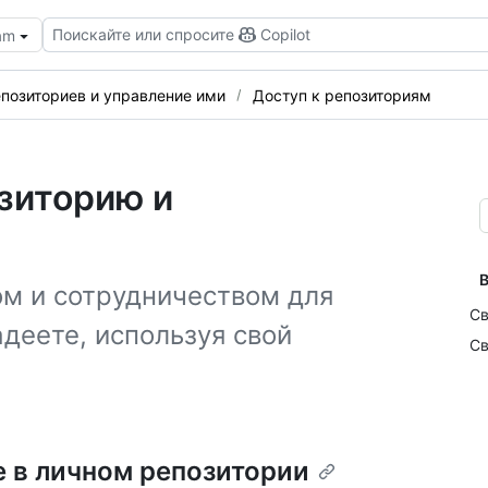
Поискайте или спросите
Copilot
eam
позиториев и управление ими
Доступ к репозиториям
зиторию и
В
ом и сотрудничеством для
Св
деете, используя свой
Св
е в личном репозитории