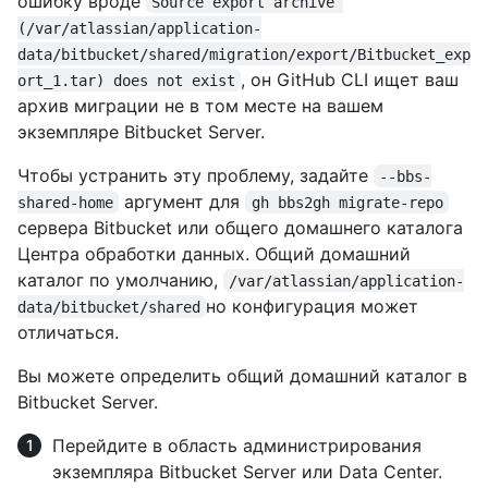
ошибку вроде
Source export archive 
(/var/atlassian/application-
data/bitbucket/shared/migration/export/Bitbucket_exp
, он GitHub CLI ищет ваш
ort_1.tar) does not exist
архив миграции не в том месте на вашем
экземпляре Bitbucket Server.
Чтобы устранить эту проблему, задайте
--bbs-
аргумент для
shared-home
gh bbs2gh migrate-repo
сервера Bitbucket или общего домашнего каталога
Центра обработки данных. Общий домашний
каталог по умолчанию,
/var/atlassian/application-
но конфигурация может
data/bitbucket/shared
отличаться.
Вы можете определить общий домашний каталог в
Bitbucket Server.
Перейдите в область администрирования
экземпляра Bitbucket Server или Data Center.