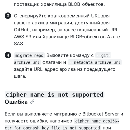
поставщик хранилища BLOB-объектов.
Сгенерируйте кратковременный URL для
вашего архива миграции, доступный для
GitHub, например, заранее подписанный URL
AWS S3 или Хранилище BLOB-объектов Azure
SAS.
Вызовите команду с
migrate-repo
--git-
флагами и
archive-url
--metadata-archive-url
задайте URL-адрес архива из предыдущего
шага.
cipher name is not supported
Ошибка
Если вы выполняете миграцию с Bitbucket Server и
получаете ошибку, например
cipher name aes256-
при
ctr for openssh key file is not supported