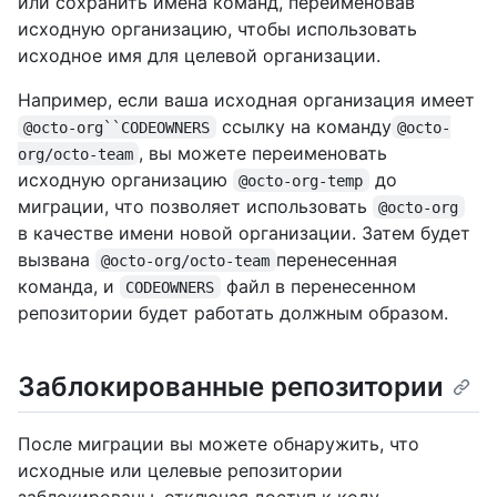
или сохранить имена команд, переименовав
исходную организацию, чтобы использовать
исходное имя для целевой организации.
Например, если ваша исходная организация имеет
ссылку на команду
@octo-org``CODEOWNERS
@octo-
, вы можете переименовать
org/octo-team
исходную организацию
до
@octo-org-temp
миграции, что позволяет использовать
@octo-org
в качестве имени новой организации. Затем будет
вызвана
перенесенная
@octo-org/octo-team
команда, и
файл в перенесенном
CODEOWNERS
репозитории будет работать должным образом.
Заблокированные репозитории
После миграции вы можете обнаружить, что
исходные или целевые репозитории
заблокированы, отключая доступ к коду