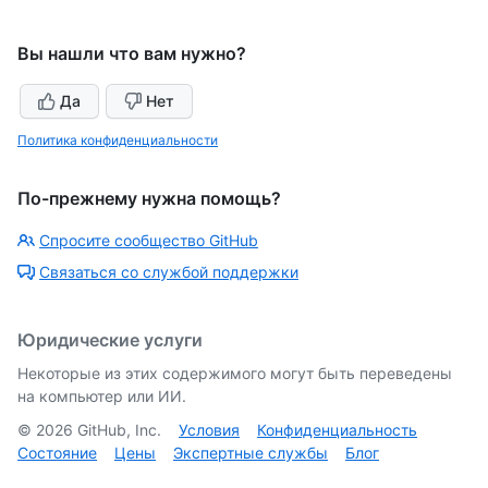
Вы нашли что вам нужно?
Да
Нет
Политика конфиденциальности
По-прежнему нужна помощь?
Спросите сообщество GitHub
Связаться со службой поддержки
Юридические услуги
Некоторые из этих содержимого могут быть переведены
на компьютер или ИИ.
©
2026
GitHub, Inc.
Условия
Конфиденциальность
Состояние
Цены
Экспертные службы
Блог