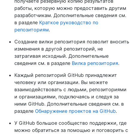
получаете резервную копию результатов
работы, которую можно предоставить другим
разработчикам. Дополнительные сведения см.
в разделе
Краткое руководство по
репозиториям
.
Создание вилки репозитория позволит вносить
изменения в другой репозиторий, не
затрагивая исходный. Дополнительные
сведения см. в разделе
Вилка репозитория
.
Каждый репозиторий GitHub принадлежит
человеку или организации. Вы можете
взаимодействовать с людьми, репозиториями
и организациями, подключаясь и следуя за
ними GitHub. Дополнительные сведения см. в
разделе
Обнаружение проектов на GitHub
.
У GitHub большое сообщество поддержки, где
можно обратиться за помощью и поговорить с