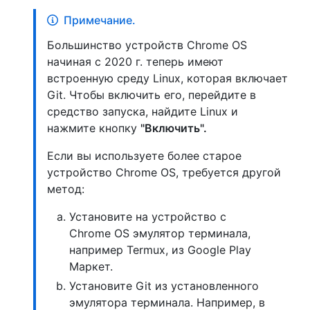
Примечание.
Большинство устройств Chrome OS
начиная с 2020 г. теперь имеют
встроенную среду Linux, которая включает
Git. Чтобы включить его, перейдите в
средство запуска, найдите Linux и
нажмите кнопку
"Включить".
Если вы используете более старое
устройство Chrome OS, требуется другой
метод:
Установите на устройство с
Chrome OS эмулятор терминала,
например Termux, из Google Play
Маркет.
Установите Git из установленного
эмулятора терминала. Например, в