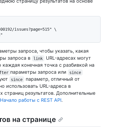
леднюю страницу результатов на основе
00192/issues?page=515" \

метры запроса, чтобы указать, какая
тры запроса в
URL-адресах могут
link
 каждая конечная точка с разбивкой на
параметры запроса или
fter
since
зуют
параметр, отличный от
since
но использовать URL-адреса в
х страниц результатов. Дополнительные
Начало работы с REST API
.
тов на странице