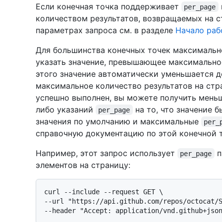
Если конечная точка поддерживает
per_page
количеством результатов, возвращаемых на с
параметрах запроса см. в разделе
Начало раб
Для большинства конечных точек максимальн
указать значение, превышающее максимальное
этого значение автоматически уменьшается д
максимальное количество результатов на стр
успешно выполнен, вы можете получить меньш
либо указаний
на то, что значение 
per_page
значения по умолчанию и максимальные
per_
справочную документацию по этой конечной т
Например, этот запрос использует
п
per_page
элементов на страницу:
curl --include --request GET \

--url "https://api.github.com/repos/octocat/S