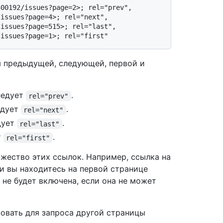
00192/issues?page=2>; rel="prev", 
issues?page=4>; rel="next", 
issues?page=515>; rel="last", 
я предыдущей, следующей, первой и
ледует
.
rel="prev"
едует
.
rel="next"
дует
.
rel="last"
т
.
rel="first"
жество этих ссылок. Например, ссылка на
и вы находитесь на первой странице
 не будет включена, если она не может
овать для запроса другой страницы