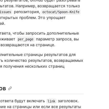
о результатов, GitHub будет разогревать
ьтатов. Например, возвращается только
репозитория,
issues
octocat/Spoon-Knife
 открытых проблем. Это упрощает
ей.
твета, чтобы запросить дополнительные
ерживает
параметр запроса, вы
per_page
 возвращаются на странице.
олнительные страницы результатов для
ить количество результатов, возвращаемых
ля получения нескольких страниц
ов
 ответа будут включать
заголовок.
link
ние на страницы или если все результаты