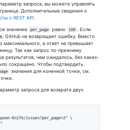
параметр запроса, вы можете управлять
транице. Дополнительные сведения о
оты с REST API
.
ое значение
равно
. Если
per_page
100
, GitHub не возвращает ошибку. Вместо
о максимального, а ответ не превышает
аницу. Так как запрос по-прежнему
е результатов, чем ожидалось, без каких-
было сокращено. Чтобы подтвердить
значения для конечной точки, см.
page
очке.
араметр запроса для возврата двух
poon-Knife/issues?per_page=2" \
