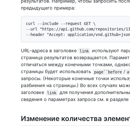
результатов. Например, чтобы запросить пос
предыдущего примера:
curl --include --request GET \

--url "https://api.github.com/repositories/13
URL-адреса в заголовке
используют пара
link
страница результатов возвращается. Параме
отличаться между конечными точками, однако
страницы будет использовать
/
page``before
a
запросы. (Некоторые конечные точки исполь
разбиения на страницы.) Во всех случаях мож
заголовке
для получения дополнительны
link
сведения о параметрах запроса см. в разделе
Изменение количества элемен