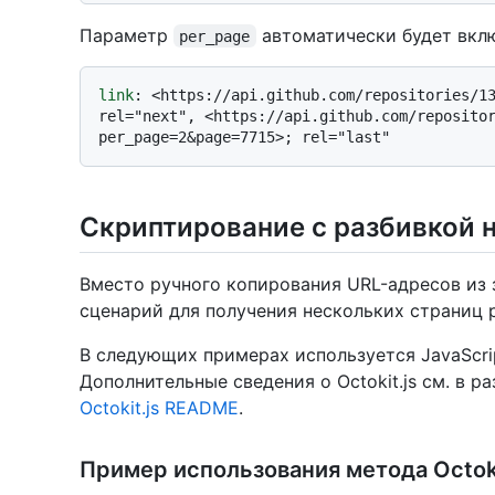
Параметр
автоматически будет вкл
per_page
link
: 
<https://api.github.com/repositories/13
rel="next", <https://api.github.com/reposito
Скриптирование с разбивкой 
Вместо ручного копирования URL-адресов из
сценарий для получения нескольких страниц р
В следующих примерах используется JavaScript
Дополнительные сведения о Octokit.js см. в р
Octokit.js README
.
Пример использования метода Octoki