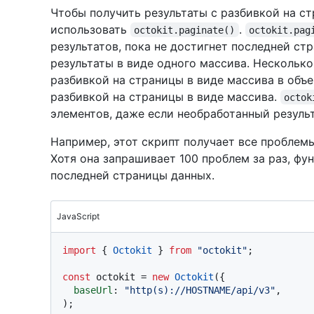
Чтобы получить результаты с разбивкой на ст
использовать
.
octokit.paginate()
octokit.pag
результатов, пока не достигнет последней ст
результаты в виде одного массива. Нескольк
разбивкой на страницы в виде массива в объе
разбивкой на страницы в виде массива.
octok
элементов, даже если необработанный резуль
Например, этот скрипт получает все проблем
Хотя она запрашивает 100 проблем за раз, ф
последней страницы данных.
JavaScript
import
 { 
Octokit
 } 
from
"octokit"
;

const
 octokit = 
new
Octokit
({ 

baseUrl
: 
"http(s)://HOSTNAME/api/v3"
,

);
