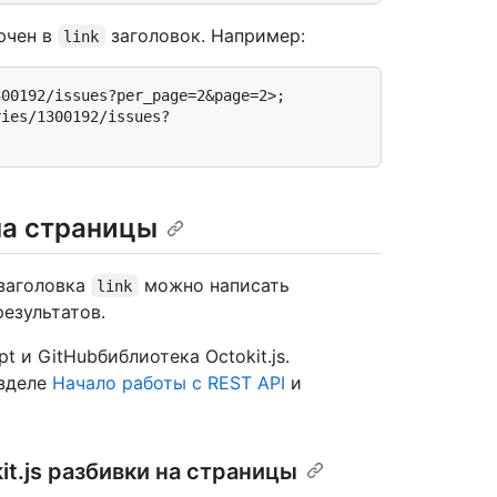
ючен в
заголовок. Например:
link
00192/issues?per_page=2&page=2>; 
ries/1300192/issues?
на страницы
 заголовка
можно написать
link
езультатов.
 и GitHubбиблиотека Octokit.js.
азделе
Начало работы с REST API
и
t.js разбивки на страницы