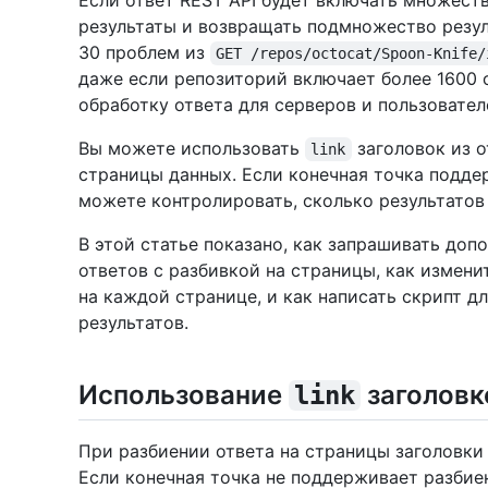
Если ответ REST API будет включать множеств
результаты и возвращать подмножество резул
30 проблем из
GET /repos/octocat/Spoon-Knife/
даже если репозиторий включает более 1600
обработку ответа для серверов и пользовател
Вы можете использовать
заголовок из о
link
страницы данных. Если конечная точка подд
можете контролировать, сколько результатов
В этой статье показано, как запрашивать доп
ответов с разбивкой на страницы, как измен
на каждой странице, и как написать скрипт д
результатов.
Использование
заголовк
link
При разбиении ответа на страницы заголовки
Если конечная точка не поддерживает разбие