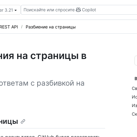
Поискайте или спросите
Copilot
er 3.21
REST API
Разбиение на страницы
ия на страницы в
В
ответам с разбивкой на
Св
Ис
Из
Ск
аницы