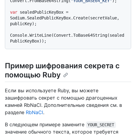
Convert.FromBase64String(
"YOUR_BASE64_KEY"
);

var
 sealedPublicKeyBox = 
Sodium.SealedPublicKeyBox.Create(secretValue, 
publicKey);

Console.WriteLine(Convert.ToBase64String(sealed
Пример шифрования секрета с
помощью Ruby
Если вы используете Ruby, вы можете
зашифровать секрет с помощью драгоценных
камней RbNaCl. Дополнительные сведения см. в
разделе
RbNaCl
.
В следующем примере замените
YOUR_SECRET
значение обычного текста, которое требуется