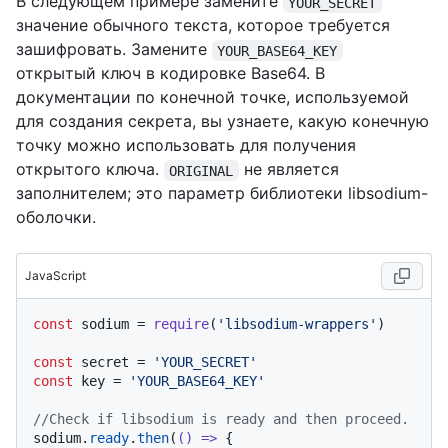
В следующем примере замените
YOUR_SECRET
значение обычного текста, которое требуется
зашифровать. Замените
YOUR_BASE64_KEY
открытый ключ в кодировке Base64. В
документации по конечной точке, используемой
для создания секрета, вы узнаете, какую конечную
точку можно использовать для получения
открытого ключа.
не является
ORIGINAL
заполнителем; это параметр библиотеки libsodium-
оболочки.
JavaScript
const
 sodium = 
require
(
'libsodium-wrappers'
)

const
 secret = 
'YOUR_SECRET'
const
 key = 
'YOUR_BASE64_KEY'
//Check if libsodium is ready and then proceed.
sodium.
ready
.
then
(
() =>
 {
