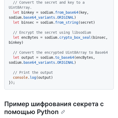
// Convert the secret and key to a 
Uint8Array.
let
 binkey = sodium.
from_base64
(key, 
sodium.
base64_variants
.
ORIGINAL
)

let
 binsec = sodium.
from_string
(secret)

// Encrypt the secret using libsodium
let
 encBytes = sodium.
crypto_box_seal
(binsec, 
binkey)

// Convert the encrypted Uint8Array to Base64
let
 output = sodium.
to_base64
(encBytes, 
sodium.
base64_variants
.
ORIGINAL
)

// Print the output
console
.
log
(output)

Пример шифрования секрета с
помощью Python