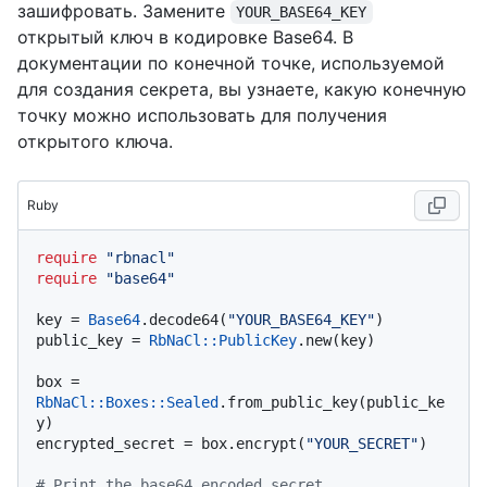
зашифровать. Замените
YOUR_BASE64_KEY
открытый ключ в кодировке Base64. В
документации по конечной точке, используемой
для создания секрета, вы узнаете, какую конечную
точку можно использовать для получения
открытого ключа.
Ruby
require
"rbnacl"
require
"base64"
key = 
Base64
.decode64(
"YOUR_BASE64_KEY"
)

public_key = 
RbNaCl::PublicKey
.new(key)

box = 
RbNaCl
:
:Boxes
:
:Sealed
.from_public_key(public_ke
y)

encrypted_secret = box.encrypt(
"YOUR_SECRET"
)

# Print the base64 encoded secret