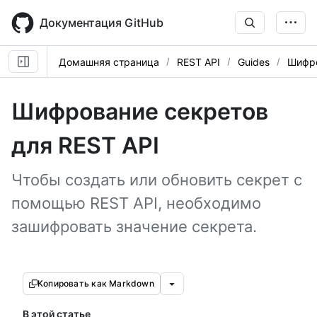
Skip
to
Документация GitHub
main
content
Домашняя страница
REST API
Guides
Шифро
Шифрование секретов
для REST API
Чтобы создать или обновить секрет с
помощью REST API, необходимо
зашифровать значение секрета.
Копировать как Markdown
В этой статье