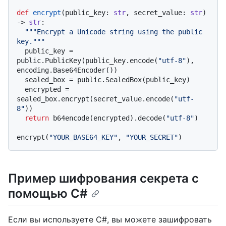
def
encrypt
(
public_key: 
str
, secret_value: 
str
) 
-> 
str
:

"""Encrypt a Unicode string using the public 
key."""
  public_key = 
public.PublicKey(public_key.encode(
"utf-8"
), 
encoding.Base64Encoder())

  sealed_box = public.SealedBox(public_key)

  encrypted = 
sealed_box.encrypt(secret_value.encode(
"utf-
8"
))

return
 b64encode(encrypted).decode(
"utf-8"
)

encrypt(
"YOUR_BASE64_KEY"
, 
"YOUR_SECRET"
Пример шифрования секрета с
помощью C#
Если вы используете C#, вы можете зашифровать