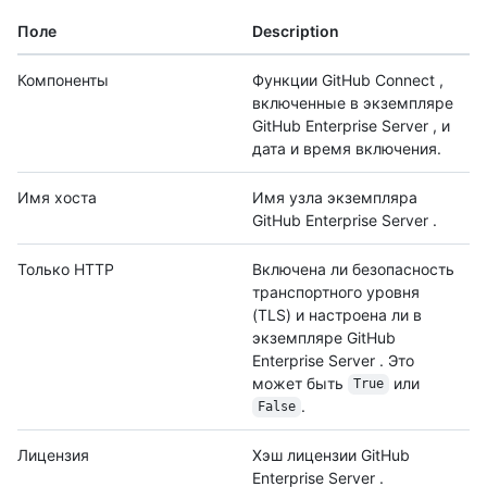
Поле
Description
Компоненты
Функции GitHub Connect ,
включенные в экземпляре
GitHub Enterprise Server , и
дата и время включения.
Имя хоста
Имя узла экземпляра
GitHub Enterprise Server .
Только HTTP
Включена ли безопасность
транспортного уровня
(TLS) и настроена ли в
экземпляре GitHub
Enterprise Server . Это
может быть
или
True
.
False
Лицензия
Хэш лицензии GitHub
Enterprise Server .