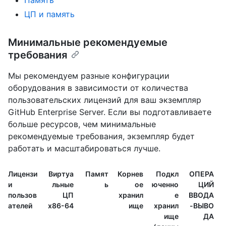
Память
ЦП и память
Минимальные рекомендуемые
требования
Мы рекомендуем разные конфигурации
оборудования в зависимости от количества
пользовательских лицензий для ваш экземпляр
GitHub Enterprise Server. Если вы подготавливаете
больше ресурсов, чем минимальные
рекомендуемые требования, экземпляр будет
работать и масштабироваться лучше.
Лицензи
Виртуа
Памят
Корнев
Подкл
ОПЕРА
и
льные
ь
ое
юченно
ЦИЙ
пользов
ЦП
хранил
е
ВВОДА
ателей
x86-64
ище
хранил
-ВЫВО
ище
ДА